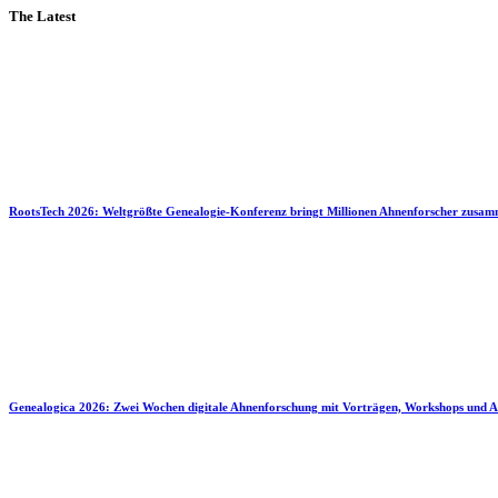
The Latest
RootsTech 2026: Weltgrößte Genealogie-Konferenz bringt Millionen Ahnenforscher zusa
Genealogica 2026: Zwei Wochen digitale Ahnenforschung mit Vorträgen, Workshops und A