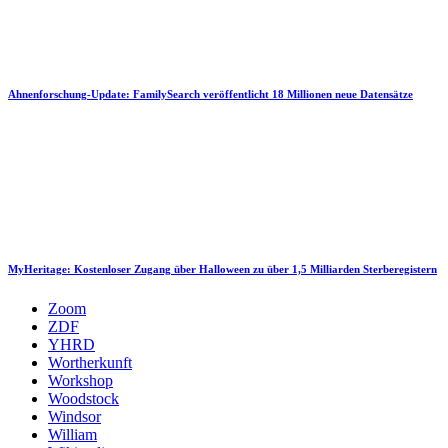
Ahnenforschung-Update: FamilySearch veröffentlicht 18 Millionen neue Datensätze
MyHeritage: Kostenloser Zugang über Halloween zu über 1,5 Milliarden Sterberegistern
Zoom
ZDF
YHRD
Wortherkunft
Workshop
Woodstock
Windsor
William