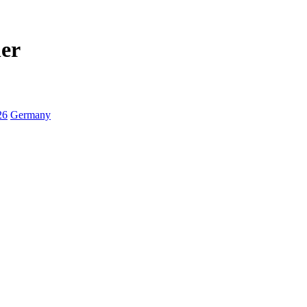
her
26
Germany