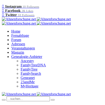
Instagram
10
Followers
Facebook
2K
Likes
Twitter
10
Followers
Home
Fernabfrage
Forum
Adressen
Veranstaltungen
Magazin
Genealogie-Anbieter
Ancestry
FamilyTreeDNA
FamilyTree
FamilySearch
Geneanet
23andMe
MyHeritage