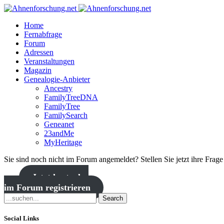
Home
Fernabfrage
Forum
Adressen
Veranstaltungen
Magazin
Genealogie-Anbieter
Ancestry
FamilyTreeDNA
FamilyTree
FamilySearch
Geneanet
23andMe
MyHeritage
Sie sind noch nicht im Forum angemeldet? Stellen Sie jetzt ihre Frag
Jetzt kostenlos
im Forum registrieren
Search
Social Links