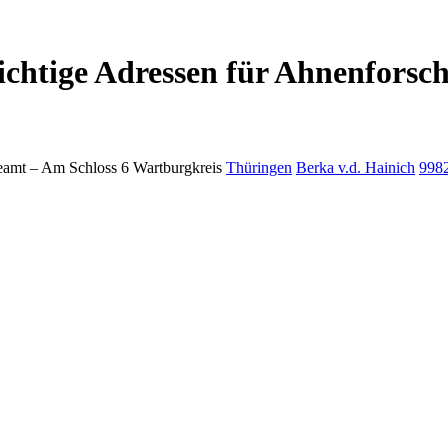
chtige Adressen für Ahnenforsc
eamt –
Am Schloss 6
Wartburgkreis
Thüringen
Berka v.d. Hainich
998