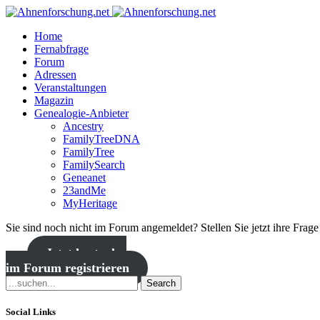
Home
Fernabfrage
Forum
Adressen
Veranstaltungen
Magazin
Genealogie-Anbieter
Ancestry
FamilyTreeDNA
FamilyTree
FamilySearch
Geneanet
23andMe
MyHeritage
Sie sind noch nicht im Forum angemeldet? Stellen Sie jetzt ihre Frag
Jetzt kostenlos
im Forum registrieren
Search
Social Links