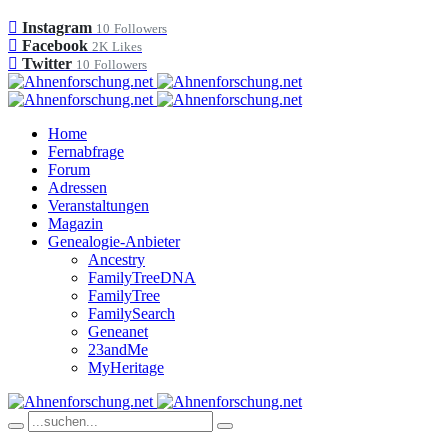
Instagram
10
Followers
Facebook
2K
Likes
Twitter
10
Followers
Home
Fernabfrage
Forum
Adressen
Veranstaltungen
Magazin
Genealogie-Anbieter
Ancestry
FamilyTreeDNA
FamilyTree
FamilySearch
Geneanet
23andMe
MyHeritage