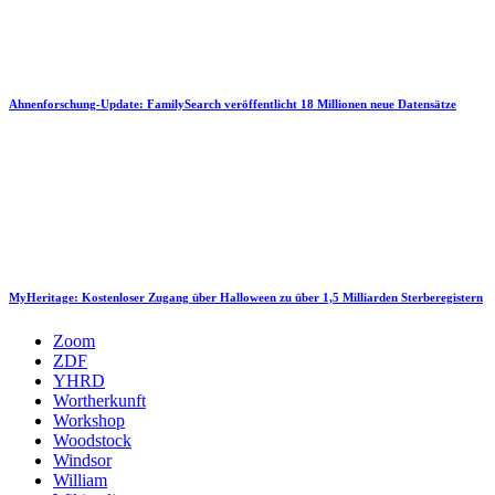
Ahnenforschung-Update: FamilySearch veröffentlicht 18 Millionen neue Datensätze
MyHeritage: Kostenloser Zugang über Halloween zu über 1,5 Milliarden Sterberegistern
Zoom
ZDF
YHRD
Wortherkunft
Workshop
Woodstock
Windsor
William