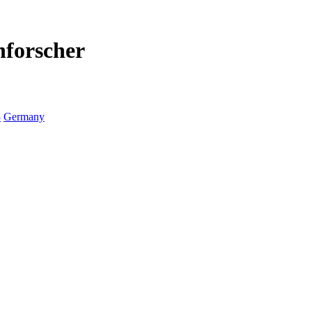
nforscher
8
Germany