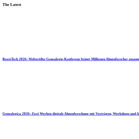
The Latest
RootsTech 2026: Weltgrößte Genealogie-Konferenz bringt Millionen Ahnenforscher zusa
Genealogica 2026: Zwei Wochen digitale Ahnenforschung mit Vorträgen, Workshops und A