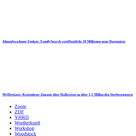
Ahnenforschung-Update: FamilySearch veröffentlicht 18 Millionen neue Datensätze
MyHeritage: Kostenloser Zugang über Halloween zu über 1,5 Milliarden Sterberegistern
Zoom
ZDF
YHRD
Wortherkunft
Workshop
Woodstock