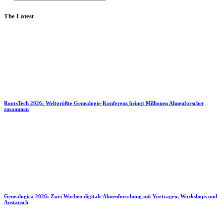
The Latest
RootsTech 2026: Weltgrößte Genealogie-Konferenz bringt Millionen Ahnenforscher
zusammen
Genealogica 2026: Zwei Wochen digitale Ahnenforschung mit Vorträgen, Workshops und
Austausch