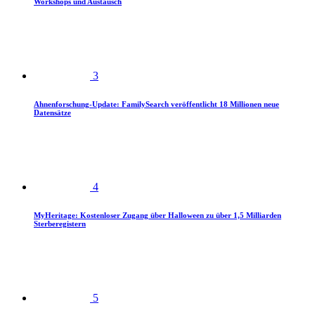
Workshops und Austausch
3
Ahnenforschung-Update: FamilySearch veröffentlicht 18 Millionen neue
Datensätze
4
MyHeritage: Kostenloser Zugang über Halloween zu über 1,5 Milliarden
Sterberegistern
5