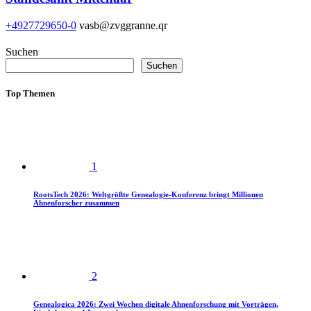
+4927729650-0
vasb@zvggranne.qr
Suchen
Suchen
Top Themen
1
RootsTech 2026: Weltgrößte Genealogie-Konferenz bringt Millionen
Ahnenforscher zusammen
2
Genealogica 2026: Zwei Wochen digitale Ahnenforschung mit Vorträgen,