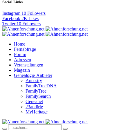
Social Links
Instagram
10
Followers
Facebook
2K
Likes
Twitter
10
Followers
Home
Fernabfrage
Forum
Adressen
Veranstaltungen
Magazin
Genealogie-Anbieter
Ancestry
FamilyTreeDNA
FamilyTree
FamilySearch
Geneanet
23andMe
MyHeritage