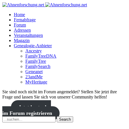
Home
Fernabfrage
Forum
Adressen
Veranstaltungen
Magazin
Genealogie-Anbieter
Ancestry
FamilyTreeDNA
FamilyTree
FamilySearch
Geneanet
23andMe
MyHeritage
Sie sind noch nicht im Forum angemeldet? Stellen Sie jetzt ihre
Frage und lassen Sie sich von unserer Community helfen!
Jetzt kostenlos
im Forum registrieren
Search