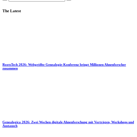
The Latest
RootsTech 2026: Weltgrößte Genealogie-Konferenz bringt Millionen Ahnenforscher
zusammen
Genealogica 2026: Zwei Wochen digitale Ahnenforschung mit Vorträgen, Workshops und
Austausch