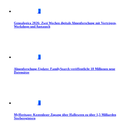
2
Genealogica 2026: Zwei Wochen digitale Ahnenforschung mit Vorträgen,
Workshops und Austausch
3
Ahnenforschung-Update: FamilySearch veröffentlicht 18 Millionen neue
Datensätze
4
MyHeritage: Kostenloser Zugang über Halloween zu über 1,5 Milliarden
Sterberegistern