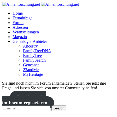
Home
Fernabfrage
Forum
Adressen
Veranstaltungen
Magazin
Genealogie-Anbieter
Ancestry
FamilyTreeDNA
FamilyTree
FamilySearch
Geneanet
23andMe
MyHeritage
Sie sind noch nicht im Forum angemeldet? Stellen Sie jetzt ihre
Frage und lassen Sie sich von unserer Community helfen!
Jetzt kostenlos
im Forum registrieren
Search