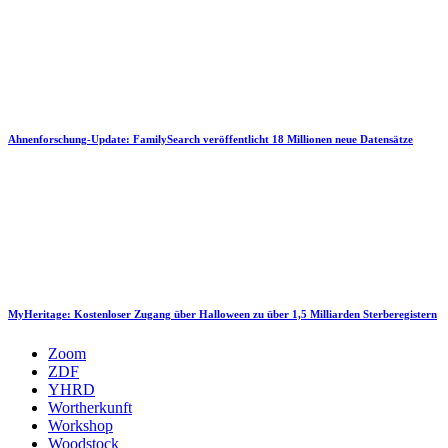
Ahnenforschung-Update: FamilySearch veröffentlicht 18 Millionen neue Datensätze
MyHeritage: Kostenloser Zugang über Halloween zu über 1,5 Milliarden Sterberegistern
Zoom
ZDF
YHRD
Wortherkunft
Workshop
Woodstock