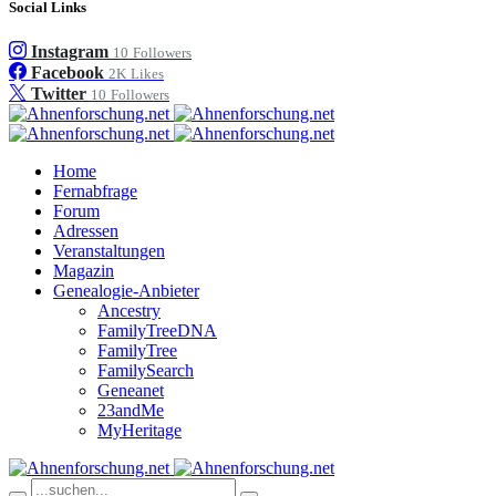
Social Links
Instagram
10
Followers
Facebook
2K
Likes
Twitter
10
Followers
Home
Fernabfrage
Forum
Adressen
Veranstaltungen
Magazin
Genealogie-Anbieter
Ancestry
FamilyTreeDNA
FamilyTree
FamilySearch
Geneanet
23andMe
MyHeritage