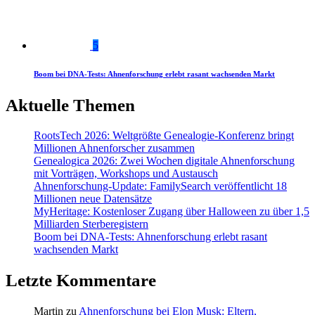
5
Boom bei DNA-Tests: Ahnenforschung erlebt rasant wachsenden Markt
Aktuelle Themen
RootsTech 2026: Weltgrößte Genealogie-Konferenz bringt
Millionen Ahnenforscher zusammen
Genealogica 2026: Zwei Wochen digitale Ahnenforschung
mit Vorträgen, Workshops und Austausch
Ahnenforschung-Update: FamilySearch veröffentlicht 18
Millionen neue Datensätze
MyHeritage: Kostenloser Zugang über Halloween zu über 1,5
Milliarden Sterberegistern
Boom bei DNA-Tests: Ahnenforschung erlebt rasant
wachsenden Markt
Letzte Kommentare
Martin
zu
Ahnenforschung bei Elon Musk: Eltern,