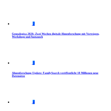
2
Genealogica 2026: Zwei Wochen digitale Ahnenforschung mit Vorträgen,
Workshops und Austausch
3
Ahnenforschung-Update: FamilySearch veröffentlicht 18 Millionen neue
Datensätze
4