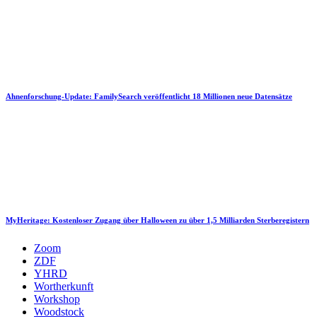
Ahnenforschung-Update: FamilySearch veröffentlicht 18 Millionen neue Datensätze
MyHeritage: Kostenloser Zugang über Halloween zu über 1,5 Milliarden Sterberegistern
Zoom
ZDF
YHRD
Wortherkunft
Workshop
Woodstock