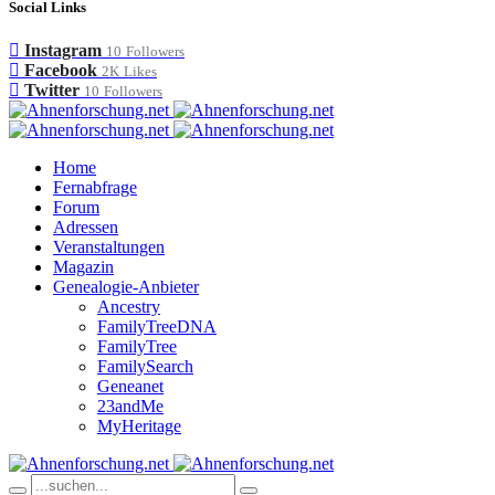
Social Links
Instagram
10
Followers
Facebook
2K
Likes
Twitter
10
Followers
Home
Fernabfrage
Forum
Adressen
Veranstaltungen
Magazin
Genealogie-Anbieter
Ancestry
FamilyTreeDNA
FamilyTree
FamilySearch
Geneanet
23andMe
MyHeritage