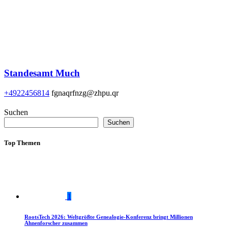
Standesamt Much
+4922456814
fgnaqrfnzg@zhpu.qr
Suchen
Suchen
Top Themen
1
RootsTech 2026: Weltgrößte Genealogie-Konferenz bringt Millionen
Ahnenforscher zusammen