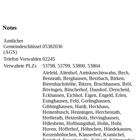
Notes
Amtlicher
Gemeindeschlüssel
05382036
(AGS)
Telefon Vorwahlen
02245
Verwaltete PLZs
53798, 53799, 53800, 53804
Alefeld, Altenhof, Amtsknechtswahn, Bech,
Bennrath, Berghausen, Berzbach, Birken,
Birrenbachshöhe, Bitzen, Bruchhausen, Bröl,
Bövingen, Büscherhof, Daushof, Derscheid,
Eckhausen, Eichhof, Eigen, Engeld, Erlen,
Esinghausen, Feld, Gerlinghausen,
Gibbinghausen, Hardt, Heckhaus,
Heinenbusch, Henningen, Herchenrath,
Herfterath, Hetzenholz, Hevinghausen,
Hillesheim, Hoffnungsthal, Hohn, Hohr,
Huven, Höfferhof, Höhnchen, Hündekausen,
Kerzenhöhnchen, Klauserhof, Kranüchel,