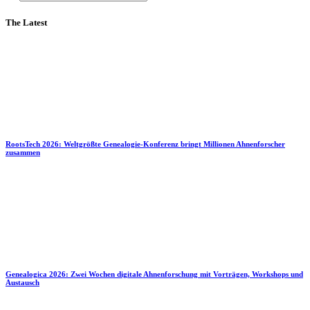
The Latest
RootsTech 2026: Weltgrößte Genealogie-Konferenz bringt Millionen Ahnenforscher
zusammen
Genealogica 2026: Zwei Wochen digitale Ahnenforschung mit Vorträgen, Workshops und
Austausch