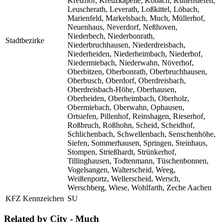
Kreizhof, Kreuzkapelle, Köbach, Küttensiefen,
Leuscherath, Leverath, Loßkittel, Löbach,
Marienfeld, Markelsbach, Much, Müllerhof,
Neuenhaus, Neverdorf, Neßhoven,
Niederbech, Niederbonrath,
Stadtbezirke
Niederbruchhausen, Niederdreisbach,
Niederheiden, Niederheimbach, Niederhof,
Niedermiebach, Niederwahn, Növerhof,
Oberbitzen, Oberbonrath, Oberbruchhausen,
Oberbusch, Oberdorf, Oberdreisbach,
Oberdreisbach-Höhe, Oberhausen,
Oberheiden, Oberheimbach, Oberholz,
Obermiebach, Oberwahn, Ophausen,
Ortsiefen, Pillenhof, Reinshagen, Rieserhof,
Roßbruch, Roßhohn, Scheid, Scheidhof,
Schlichenbach, Schwellenbach, Senschenhöhe,
Siefen, Sommerhausen, Springen, Steinhaus,
Stompen, Strießhardt, Strünkerhof,
Tillinghausen, Todtenmann, Tüschenbonnen,
Vogelsangen, Walterscheid, Weeg,
Weißenportz, Wellerscheid, Wersch,
Werschberg, Wiese, Wohlfarth, Zeche Aachen
KFZ Kennzeichen
SU
Related by City - Much