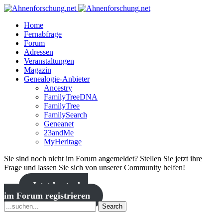
Home
Fernabfrage
Forum
Adressen
Veranstaltungen
Magazin
Genealogie-Anbieter
Ancestry
FamilyTreeDNA
FamilyTree
FamilySearch
Geneanet
23andMe
MyHeritage
Sie sind noch nicht im Forum angemeldet? Stellen Sie jetzt ihre
Frage und lassen Sie sich von unserer Community helfen!
Jetzt kostenlos
im Forum registrieren
Search