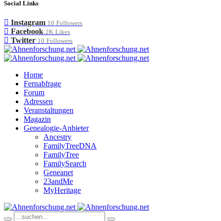
Social Links
Instagram
10
Followers
Facebook
2K
Likes
Twitter
10
Followers
Home
Fernabfrage
Forum
Adressen
Veranstaltungen
Magazin
Genealogie-Anbieter
Ancestry
FamilyTreeDNA
FamilyTree
FamilySearch
Geneanet
23andMe
MyHeritage