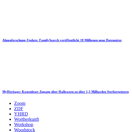
Ahnenforschung-Update: FamilySearch veröffentlicht 18 Millionen neue Datensätze
MyHeritage: Kostenloser Zugang über Halloween zu über 1,5 Milliarden Sterberegistern
Zoom
ZDF
YHRD
Wortherkunft
Workshop
Woodstock