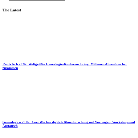
The Latest
RootsTech 2026: Weltgrößte Genealogie-Konferenz bringt Millionen Ahnenforscher
zusammen
Genealogica 2026: Zwei Wochen digitale Ahnenforschung mit Vorträgen, Workshops und
Austausch