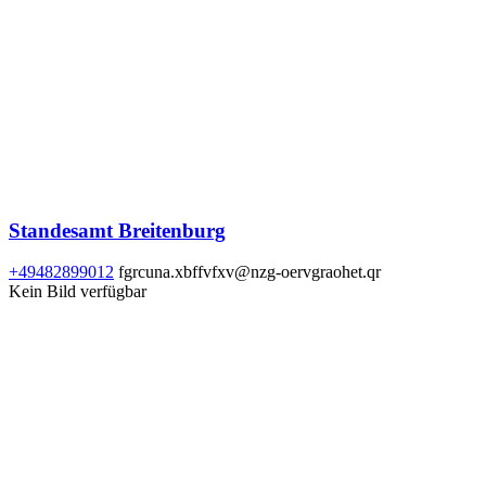
Standesamt Breitenburg
+49482899012
fgrcuna.xbffvfxv@nzg-oervgraohet.qr
Kein Bild verfügbar