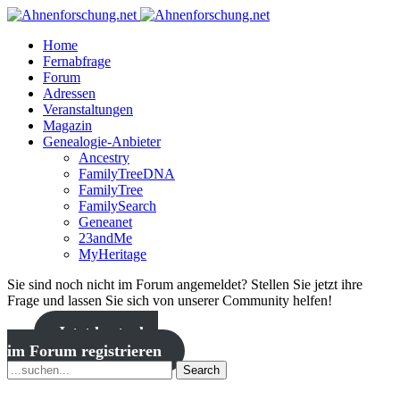
Home
Fernabfrage
Forum
Adressen
Veranstaltungen
Magazin
Genealogie-Anbieter
Ancestry
FamilyTreeDNA
FamilyTree
FamilySearch
Geneanet
23andMe
MyHeritage
Sie sind noch nicht im Forum angemeldet? Stellen Sie jetzt ihre
Frage und lassen Sie sich von unserer Community helfen!
Jetzt kostenlos
im Forum registrieren
Search