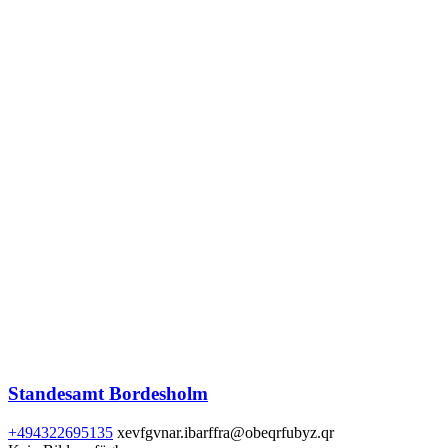
Standesamt Bordesholm
+494322695135
xevfgvnar.ibarffra@obeqrfubyz.qr