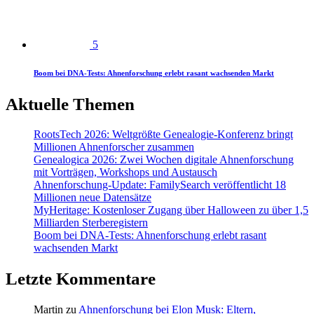
5
Boom bei DNA-Tests: Ahnenforschung erlebt rasant wachsenden Markt
Aktuelle Themen
RootsTech 2026: Weltgrößte Genealogie-Konferenz bringt
Millionen Ahnenforscher zusammen
Genealogica 2026: Zwei Wochen digitale Ahnenforschung
mit Vorträgen, Workshops und Austausch
Ahnenforschung-Update: FamilySearch veröffentlicht 18
Millionen neue Datensätze
MyHeritage: Kostenloser Zugang über Halloween zu über 1,5
Milliarden Sterberegistern
Boom bei DNA-Tests: Ahnenforschung erlebt rasant
wachsenden Markt
Letzte Kommentare
Martin
zu
Ahnenforschung bei Elon Musk: Eltern,