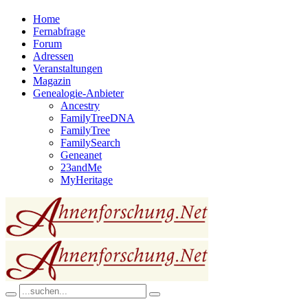
Home
Fernabfrage
Forum
Adressen
Veranstaltungen
Magazin
Genealogie-Anbieter
Ancestry
FamilyTreeDNA
FamilyTree
FamilySearch
Geneanet
23andMe
MyHeritage