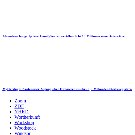
Ahnenforschung-Update: FamilySearch veröffentlicht 18 Millionen neue Datensätze
MyHeritage: Kostenloser Zugang über Halloween zu über 1,5 Milliarden Sterberegistern
Zoom
ZDF
YHRD
Wortherkunft
Workshop
Woodstock
Windsor