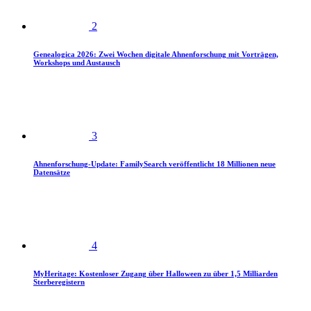
2
Genealogica 2026: Zwei Wochen digitale Ahnenforschung mit Vorträgen,
Workshops und Austausch
3
Ahnenforschung-Update: FamilySearch veröffentlicht 18 Millionen neue
Datensätze
4
MyHeritage: Kostenloser Zugang über Halloween zu über 1,5 Milliarden
Sterberegistern