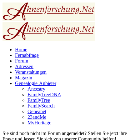
Home
Fernabfrage
Forum
Adressen
Veranstaltungen
Magazin
Genealogie-Anbieter
Ancestry
FamilyTreeDNA
FamilyTree
FamilySearch
Geneanet
23andMe
MyHeritage
Sie sind noch nicht im Forum angemeldet? Stellen Sie jetzt ihre
Frage und lassen Sie sich von unserer Community helfen!