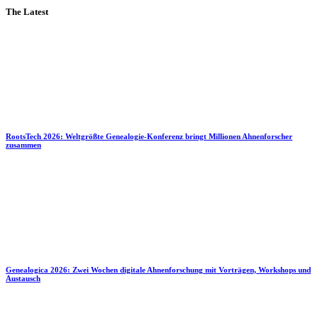
The Latest
RootsTech 2026: Weltgrößte Genealogie-Konferenz bringt Millionen Ahnenforscher
zusammen
Genealogica 2026: Zwei Wochen digitale Ahnenforschung mit Vorträgen, Workshops und
Austausch