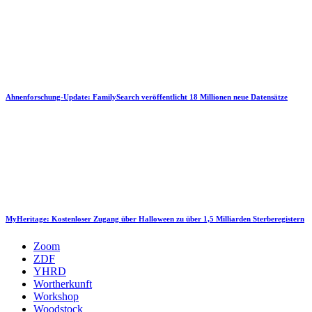
Ahnenforschung-Update: FamilySearch veröffentlicht 18 Millionen neue Datensätze
MyHeritage: Kostenloser Zugang über Halloween zu über 1,5 Milliarden Sterberegistern
Zoom
ZDF
YHRD
Wortherkunft
Workshop
Woodstock