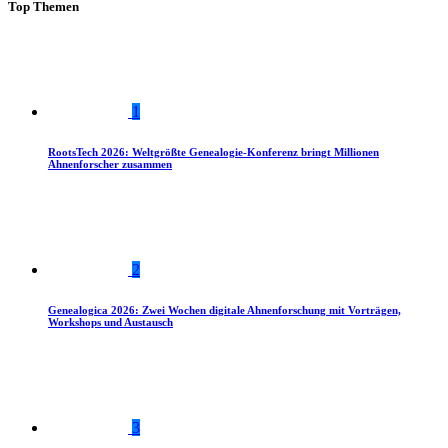
Top Themen
1
RootsTech 2026: Weltgrößte Genealogie-Konferenz bringt Millionen
Ahnenforscher zusammen
2
Genealogica 2026: Zwei Wochen digitale Ahnenforschung mit Vorträgen,
Workshops und Austausch
3