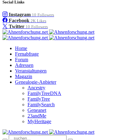
Social Links
Instagram
10
Followers
Facebook
2K
Likes
Twitter
10
Followers
Home
Fernabfrage
Forum
Adressen
Veranstaltungen
Magazin
Genealogie-Anbieter
Ancestry
FamilyTreeDNA
FamilyTree
FamilySearch
Geneanet
23andMe
MyHeritage