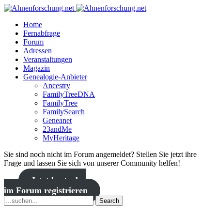
Home
Fernabfrage
Forum
Adressen
Veranstaltungen
Magazin
Genealogie-Anbieter
Ancestry
FamilyTreeDNA
FamilyTree
FamilySearch
Geneanet
23andMe
MyHeritage
Sie sind noch nicht im Forum angemeldet? Stellen Sie jetzt ihre
Frage und lassen Sie sich von unserer Community helfen!
Jetzt kostenlos
im Forum registrieren
Search