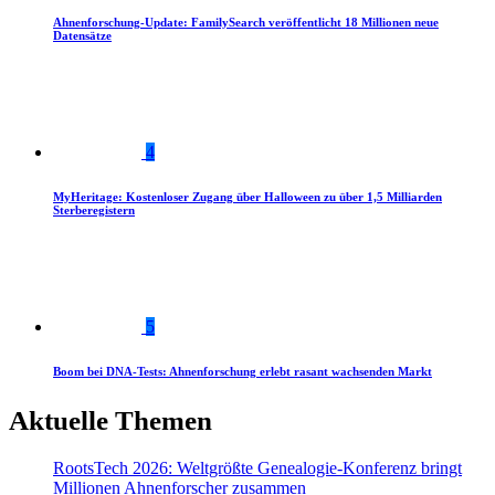
Ahnenforschung-Update: FamilySearch veröffentlicht 18 Millionen neue
Datensätze
4
MyHeritage: Kostenloser Zugang über Halloween zu über 1,5 Milliarden
Sterberegistern
5
Boom bei DNA-Tests: Ahnenforschung erlebt rasant wachsenden Markt
Aktuelle Themen
RootsTech 2026: Weltgrößte Genealogie-Konferenz bringt
Millionen Ahnenforscher zusammen