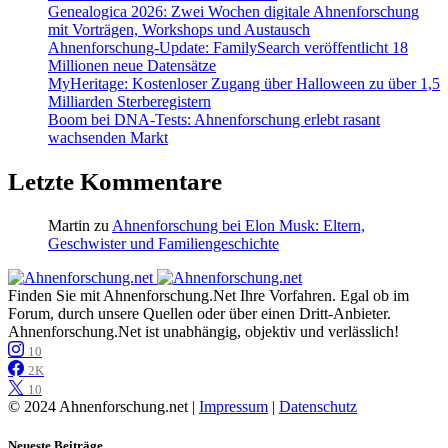
Genealogica 2026: Zwei Wochen digitale Ahnenforschung
mit Vorträgen, Workshops und Austausch
Ahnenforschung-Update: FamilySearch veröffentlicht 18
Millionen neue Datensätze
MyHeritage: Kostenloser Zugang über Halloween zu über 1,5
Milliarden Sterberegistern
Boom bei DNA-Tests: Ahnenforschung erlebt rasant
wachsenden Markt
Letzte Kommentare
Martin
zu
Ahnenforschung bei Elon Musk: Eltern,
Geschwister und Familiengeschichte
Finden Sie mit Ahnenforschung.Net Ihre Vorfahren. Egal ob im
Forum, durch unsere Quellen oder über einen Dritt-Anbieter.
Ahnenforschung.Net ist unabhängig, objektiv und verlässlich!
10
2K
10
© 2024 Ahnenforschung.net |
Impressum
|
Datenschutz
Neueste Beiträge