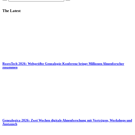
The Latest
RootsTech 2026: Weltgrößte Genealogie-Konferenz bringt Millionen Ahnenforscher
zusammen
Genealogica 2026: Zwei Wochen digitale Ahnenforschung mit Vorträgen, Workshops und
Austausch