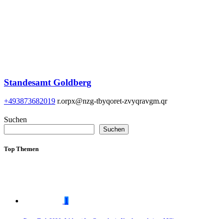
Standesamt Goldberg
+493873682019
r.orpx@nzg-tbyqoret-zvyqravgm.qr
Suchen
Suchen
Top Themen
1