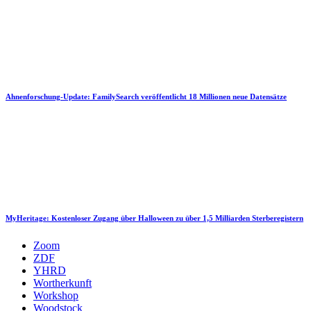
Ahnenforschung-Update: FamilySearch veröffentlicht 18 Millionen neue Datensätze
MyHeritage: Kostenloser Zugang über Halloween zu über 1,5 Milliarden Sterberegistern
Zoom
ZDF
YHRD
Wortherkunft
Workshop
Woodstock