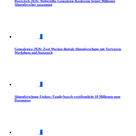
RootsTech 2026: Weltgrößte Genealogie-Konferenz bringt Millionen
Ahnenforscher zusammen
2
Genealogica 2026: Zwei Wochen digitale Ahnenforschung mit Vorträgen,
Workshops und Austausch
3
Ahnenforschung-Update: FamilySearch veröffentlicht 18 Millionen neue
Datensätze
4