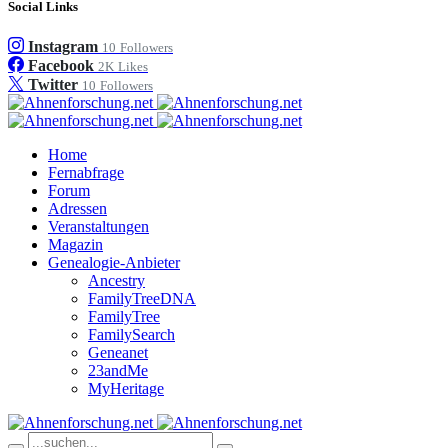
Social Links
Instagram
10
Followers
Facebook
2K
Likes
Twitter
10
Followers
Home
Fernabfrage
Forum
Adressen
Veranstaltungen
Magazin
Genealogie-Anbieter
Ancestry
FamilyTreeDNA
FamilyTree
FamilySearch
Geneanet
23andMe
MyHeritage