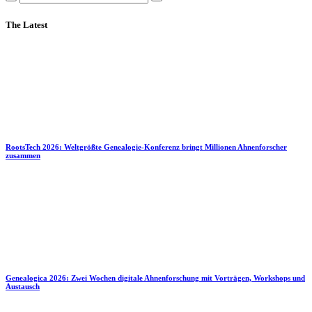
The Latest
RootsTech 2026: Weltgrößte Genealogie-Konferenz bringt Millionen Ahnenforscher
zusammen
Genealogica 2026: Zwei Wochen digitale Ahnenforschung mit Vorträgen, Workshops und
Austausch