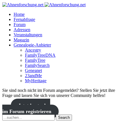
Home
Fernabfrage
Forum
Adressen
Veranstaltungen
Magazin
Genealogie-Anbieter
Ancestry
FamilyTreeDNA
FamilyTree
FamilySearch
Geneanet
23andMe
MyHeritage
Sie sind noch nicht im Forum angemeldet? Stellen Sie jetzt ihre
Frage und lassen Sie sich von unserer Community helfen!
Jetzt kostenlos
im Forum registrieren
Search