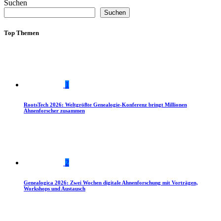
Suchen
Suchen
Top Themen
1
RootsTech 2026: Weltgrößte Genealogie-Konferenz bringt Millionen
Ahnenforscher zusammen
2
Genealogica 2026: Zwei Wochen digitale Ahnenforschung mit Vorträgen,
Workshops und Austausch