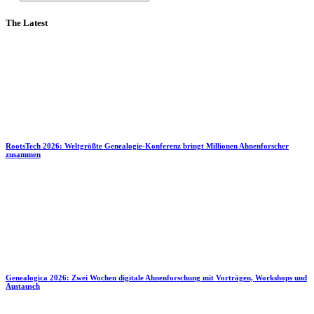
The Latest
RootsTech 2026: Weltgrößte Genealogie-Konferenz bringt Millionen Ahnenforscher
zusammen
Genealogica 2026: Zwei Wochen digitale Ahnenforschung mit Vorträgen, Workshops und
Austausch