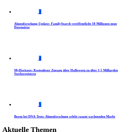
3
Ahnenforschung-Update: FamilySearch veröffentlicht 18 Millionen neue
Datensätze
4
MyHeritage: Kostenloser Zugang über Halloween zu über 1,5 Milliarden
Sterberegistern
5
Boom bei DNA-Tests: Ahnenforschung erlebt rasant wachsenden Markt
Aktuelle Themen