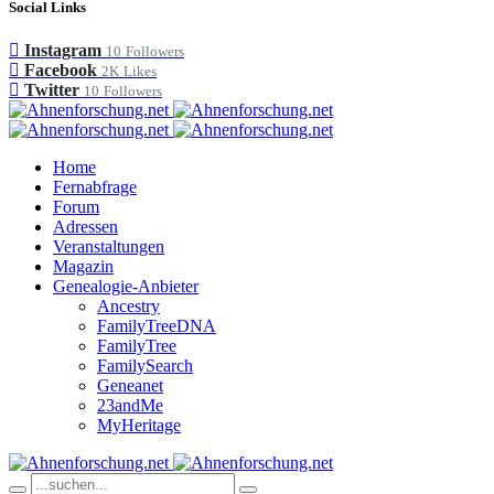
Social Links
Instagram
10
Followers
Facebook
2K
Likes
Twitter
10
Followers
Home
Fernabfrage
Forum
Adressen
Veranstaltungen
Magazin
Genealogie-Anbieter
Ancestry
FamilyTreeDNA
FamilyTree
FamilySearch
Geneanet
23andMe
MyHeritage