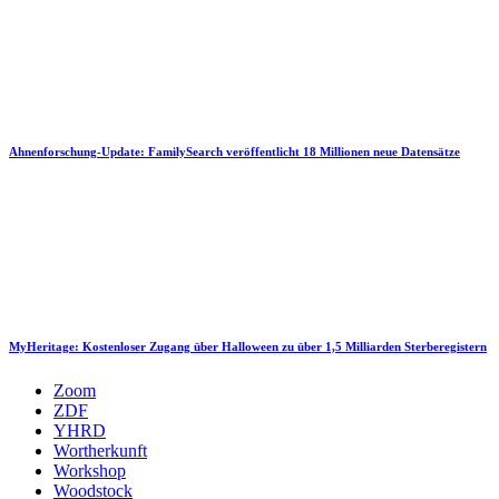
Ahnenforschung-Update: FamilySearch veröffentlicht 18 Millionen neue Datensätze
MyHeritage: Kostenloser Zugang über Halloween zu über 1,5 Milliarden Sterberegistern
Zoom
ZDF
YHRD
Wortherkunft
Workshop
Woodstock