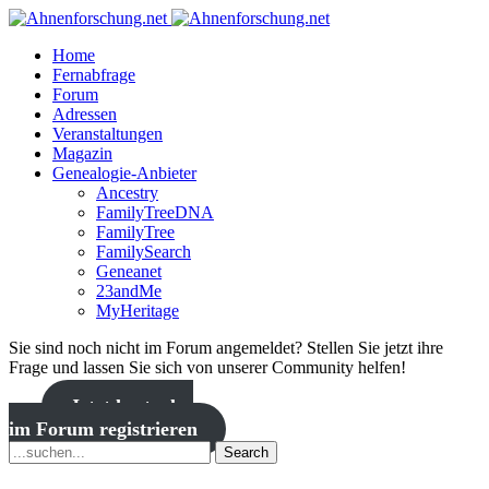
Home
Fernabfrage
Forum
Adressen
Veranstaltungen
Magazin
Genealogie-Anbieter
Ancestry
FamilyTreeDNA
FamilyTree
FamilySearch
Geneanet
23andMe
MyHeritage
Sie sind noch nicht im Forum angemeldet? Stellen Sie jetzt ihre
Frage und lassen Sie sich von unserer Community helfen!
Jetzt kostenlos
im Forum registrieren
Search