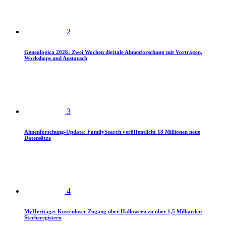
2
Genealogica 2026: Zwei Wochen digitale Ahnenforschung mit Vorträgen,
Workshops und Austausch
3
Ahnenforschung-Update: FamilySearch veröffentlicht 18 Millionen neue
Datensätze
4
MyHeritage: Kostenloser Zugang über Halloween zu über 1,5 Milliarden
Sterberegistern