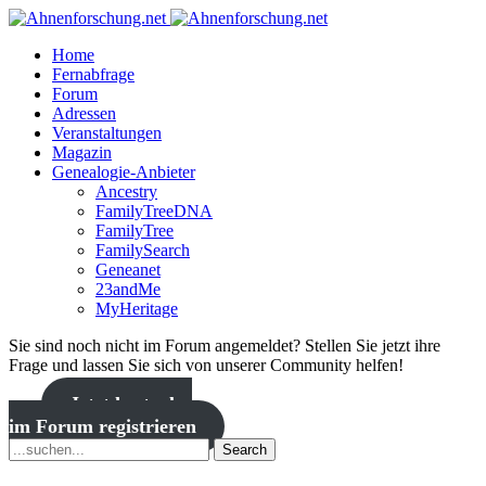
Home
Fernabfrage
Forum
Adressen
Veranstaltungen
Magazin
Genealogie-Anbieter
Ancestry
FamilyTreeDNA
FamilyTree
FamilySearch
Geneanet
23andMe
MyHeritage
Sie sind noch nicht im Forum angemeldet? Stellen Sie jetzt ihre
Frage und lassen Sie sich von unserer Community helfen!
Jetzt kostenlos
im Forum registrieren
Search