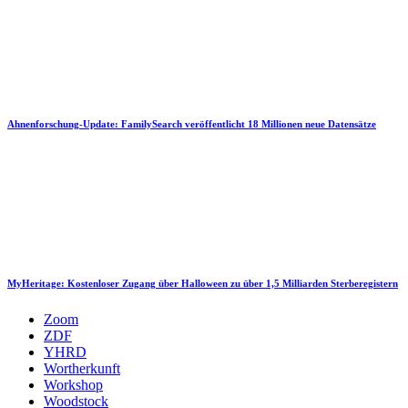
Ahnenforschung-Update: FamilySearch veröffentlicht 18 Millionen neue Datensätze
MyHeritage: Kostenloser Zugang über Halloween zu über 1,5 Milliarden Sterberegistern
Zoom
ZDF
YHRD
Wortherkunft
Workshop
Woodstock