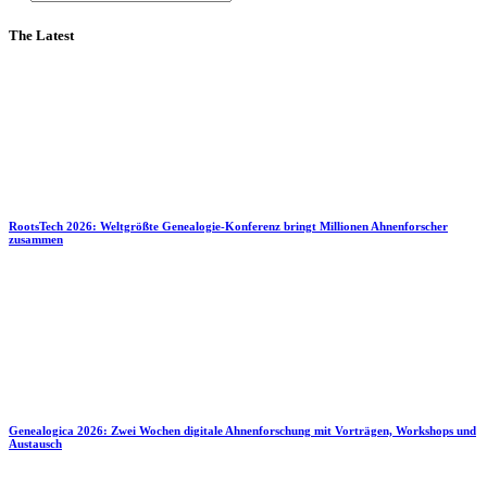
The Latest
RootsTech 2026: Weltgrößte Genealogie-Konferenz bringt Millionen Ahnenforscher
zusammen
Genealogica 2026: Zwei Wochen digitale Ahnenforschung mit Vorträgen, Workshops und
Austausch