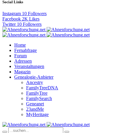
Social Links
Instagram
10
Followers
Facebook
2K
Likes
Twitter
10
Followers
Home
Fernabfrage
Forum
Adressen
Veranstaltungen
Magazin
Genealogie-Anbieter
Ancestry
FamilyTreeDNA
FamilyTree
FamilySearch
Geneanet
23andMe
MyHeritage