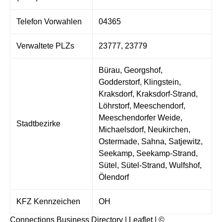
Telefon Vorwahlen
04365
Verwaltete PLZs
23777, 23779
Bürau, Georgshof,
Godderstorf, Klingstein,
Kraksdorf, Kraksdorf-Strand,
Löhrstorf, Meeschendorf,
Meeschendorfer Weide,
Stadtbezirke
Michaelsdorf, Neukirchen,
Ostermade, Sahna, Satjewitz,
Seekamp, Seekamp-Strand,
Sütel, Sütel-Strand, Wulfshof,
Ölendorf
KFZ Kennzeichen
OH
Connections Business Directory
|
Leaflet
| ©