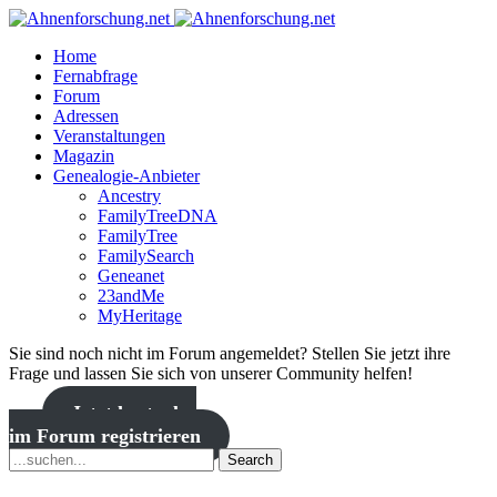
Home
Fernabfrage
Forum
Adressen
Veranstaltungen
Magazin
Genealogie-Anbieter
Ancestry
FamilyTreeDNA
FamilyTree
FamilySearch
Geneanet
23andMe
MyHeritage
Sie sind noch nicht im Forum angemeldet? Stellen Sie jetzt ihre
Frage und lassen Sie sich von unserer Community helfen!
Jetzt kostenlos
im Forum registrieren
Search