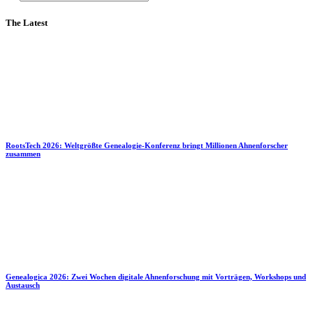
The Latest
RootsTech 2026: Weltgrößte Genealogie-Konferenz bringt Millionen Ahnenforscher
zusammen
Genealogica 2026: Zwei Wochen digitale Ahnenforschung mit Vorträgen, Workshops und
Austausch