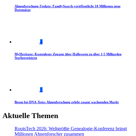
Ahnenforschung-Update: FamilySearch veröffentlicht 18 Millionen neue
Datensätze
4
MyHeritage: Kostenloser Zugang über Halloween zu über 1,5 Milliarden
Sterberegistern
5
Boom bei DNA-Tests: Ahnenforschung erlebt rasant wachsenden Markt
Aktuelle Themen
RootsTech 2026: Weltgrößte Genealogie-Konferenz bringt
Millionen Ahnenforscher zusammen