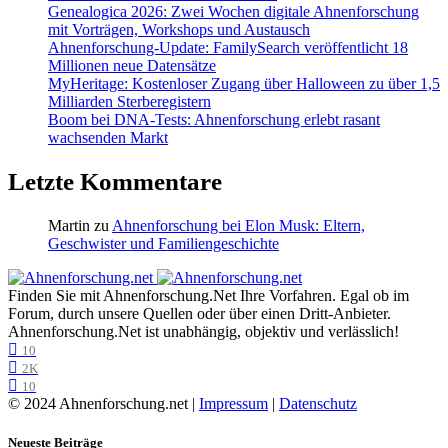
Genealogica 2026: Zwei Wochen digitale Ahnenforschung
mit Vorträgen, Workshops und Austausch
Ahnenforschung-Update: FamilySearch veröffentlicht 18
Millionen neue Datensätze
MyHeritage: Kostenloser Zugang über Halloween zu über 1,5
Milliarden Sterberegistern
Boom bei DNA-Tests: Ahnenforschung erlebt rasant
wachsenden Markt
Letzte Kommentare
Martin
zu
Ahnenforschung bei Elon Musk: Eltern,
Geschwister und Familiengeschichte
Finden Sie mit Ahnenforschung.Net Ihre Vorfahren. Egal ob im
Forum, durch unsere Quellen oder über einen Dritt-Anbieter.
Ahnenforschung.Net ist unabhängig, objektiv und verlässlich!
10
2K
10
© 2024 Ahnenforschung.net |
Impressum
|
Datenschutz
Neueste Beiträge