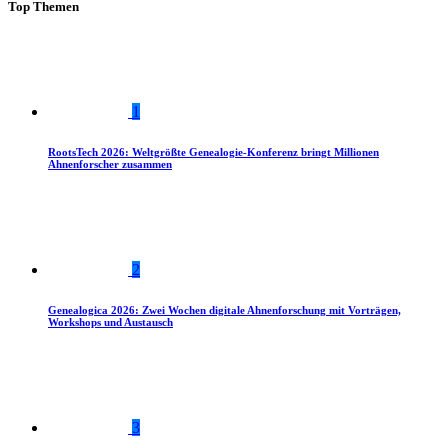
Top Themen
1
RootsTech 2026: Weltgrößte Genealogie-Konferenz bringt Millionen
Ahnenforscher zusammen
2
Genealogica 2026: Zwei Wochen digitale Ahnenforschung mit Vorträgen,
Workshops und Austausch
3