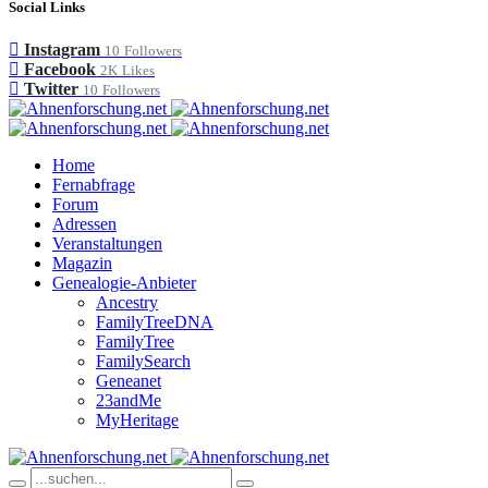
Social Links
Instagram
10
Followers
Facebook
2K
Likes
Twitter
10
Followers
Home
Fernabfrage
Forum
Adressen
Veranstaltungen
Magazin
Genealogie-Anbieter
Ancestry
FamilyTreeDNA
FamilyTree
FamilySearch
Geneanet
23andMe
MyHeritage