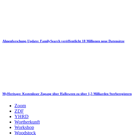
Ahnenforschung-Update: FamilySearch veröffentlicht 18 Millionen neue Datensätze
MyHeritage: Kostenloser Zugang über Halloween zu über 1,5 Milliarden Sterberegistern
Zoom
ZDF
YHRD
Wortherkunft
Workshop
Woodstock