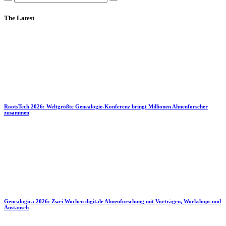
The Latest
RootsTech 2026: Weltgrößte Genealogie-Konferenz bringt Millionen Ahnenforscher
zusammen
Genealogica 2026: Zwei Wochen digitale Ahnenforschung mit Vorträgen, Workshops und
Austausch