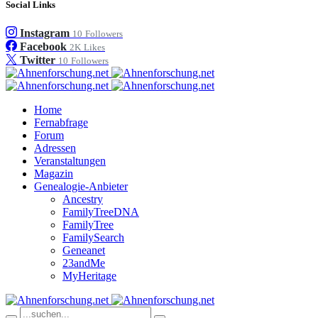
Social Links
Instagram
10
Followers
Facebook
2K
Likes
Twitter
10
Followers
Home
Fernabfrage
Forum
Adressen
Veranstaltungen
Magazin
Genealogie-Anbieter
Ancestry
FamilyTreeDNA
FamilyTree
FamilySearch
Geneanet
23andMe
MyHeritage