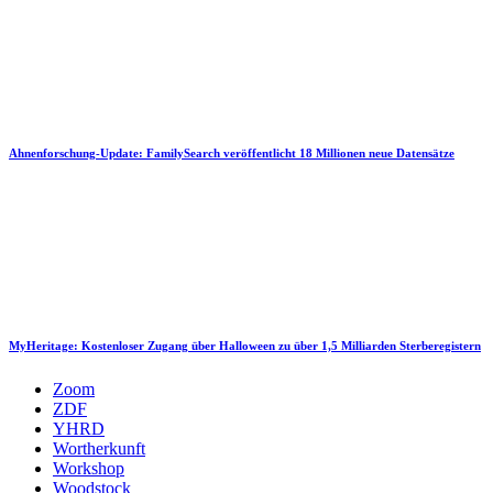
Ahnenforschung-Update: FamilySearch veröffentlicht 18 Millionen neue Datensätze
MyHeritage: Kostenloser Zugang über Halloween zu über 1,5 Milliarden Sterberegistern
Zoom
ZDF
YHRD
Wortherkunft
Workshop
Woodstock