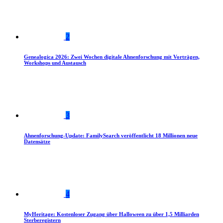
2
Genealogica 2026: Zwei Wochen digitale Ahnenforschung mit Vorträgen,
Workshops und Austausch
3
Ahnenforschung-Update: FamilySearch veröffentlicht 18 Millionen neue
Datensätze
4
MyHeritage: Kostenloser Zugang über Halloween zu über 1,5 Milliarden
Sterberegistern