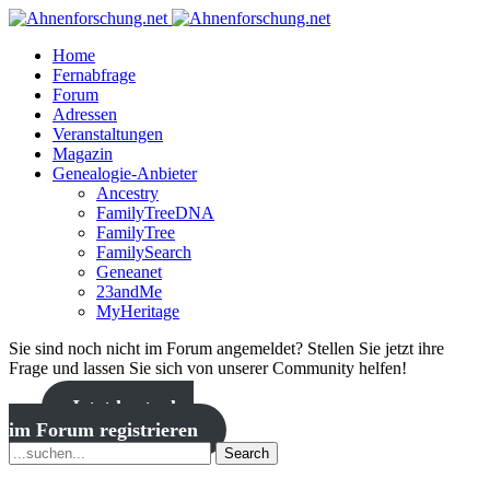
Home
Fernabfrage
Forum
Adressen
Veranstaltungen
Magazin
Genealogie-Anbieter
Ancestry
FamilyTreeDNA
FamilyTree
FamilySearch
Geneanet
23andMe
MyHeritage
Sie sind noch nicht im Forum angemeldet? Stellen Sie jetzt ihre
Frage und lassen Sie sich von unserer Community helfen!
Jetzt kostenlos
im Forum registrieren
Search