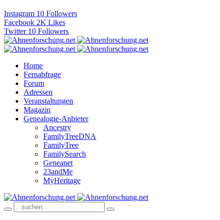
Instagram
10
Followers
Facebook
2K
Likes
Twitter
10
Followers
Home
Fernabfrage
Forum
Adressen
Veranstaltungen
Magazin
Genealogie-Anbieter
Ancestry
FamilyTreeDNA
FamilyTree
FamilySearch
Geneanet
23andMe
MyHeritage