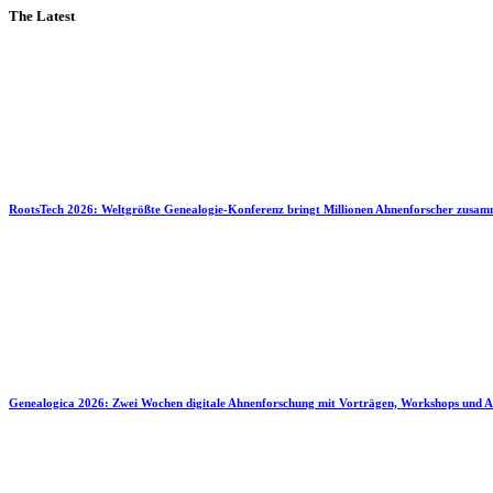
The Latest
RootsTech 2026: Weltgrößte Genealogie-Konferenz bringt Millionen Ahnenforscher zusa
Genealogica 2026: Zwei Wochen digitale Ahnenforschung mit Vorträgen, Workshops und A