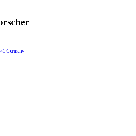
orscher
941
Germany