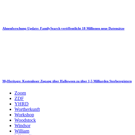
Ahnenforschung-Update: FamilySearch veröffentlicht 18 Millionen neue Datensätze
MyHeritage: Kostenloser Zugang über Halloween zu über 1,5 Milliarden Sterberegistern
Zoom
ZDF
YHRD
Wortherkunft
Workshop
Woodstock
Windsor
William