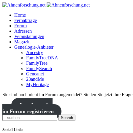
Home
Fernabfrage
Forum
Adressen
Veranstaltungen
Magazin
Genealogie-Anbieter
Ancestry
FamilyTreeDNA
FamilyTree
FamilySearch
Geneanet
23andMe
MyHeritage
Sie sind noch nicht im Forum angemeldet? Stellen Sie jetzt ihre Frag
Jetzt kostenlos
im Forum registrieren
Search
Social Links