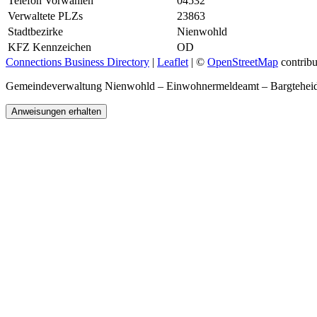
Telefon Vorwahlen
04532
Verwaltete PLZs
23863
Stadtbezirke
Nienwohld
KFZ Kennzeichen
OD
Connections Business Directory
|
Leaflet
| ©
OpenStreetMap
contribu
Gemeindeverwaltung Nienwohld – Einwohnermeldeamt – Bargtehei
Anweisungen erhalten