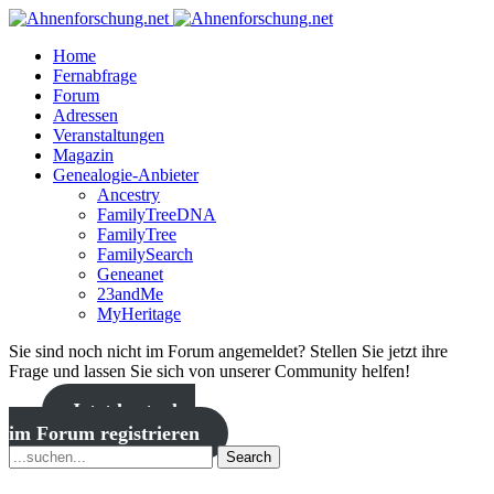
Home
Fernabfrage
Forum
Adressen
Veranstaltungen
Magazin
Genealogie-Anbieter
Ancestry
FamilyTreeDNA
FamilyTree
FamilySearch
Geneanet
23andMe
MyHeritage
Sie sind noch nicht im Forum angemeldet? Stellen Sie jetzt ihre
Frage und lassen Sie sich von unserer Community helfen!
Jetzt kostenlos
im Forum registrieren
Search