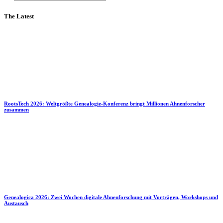
The Latest
RootsTech 2026: Weltgrößte Genealogie-Konferenz bringt Millionen Ahnenforscher
zusammen
Genealogica 2026: Zwei Wochen digitale Ahnenforschung mit Vorträgen, Workshops und
Austausch