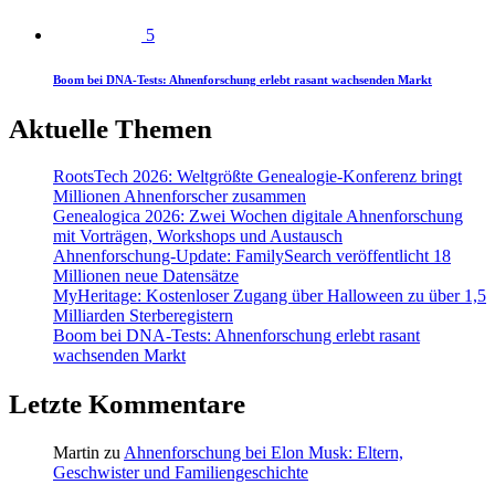
5
Boom bei DNA-Tests: Ahnenforschung erlebt rasant wachsenden Markt
Aktuelle Themen
RootsTech 2026: Weltgrößte Genealogie-Konferenz bringt
Millionen Ahnenforscher zusammen
Genealogica 2026: Zwei Wochen digitale Ahnenforschung
mit Vorträgen, Workshops und Austausch
Ahnenforschung-Update: FamilySearch veröffentlicht 18
Millionen neue Datensätze
MyHeritage: Kostenloser Zugang über Halloween zu über 1,5
Milliarden Sterberegistern
Boom bei DNA-Tests: Ahnenforschung erlebt rasant
wachsenden Markt
Letzte Kommentare
Martin
zu
Ahnenforschung bei Elon Musk: Eltern,
Geschwister und Familiengeschichte