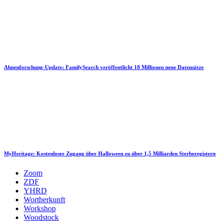
Ahnenforschung-Update: FamilySearch veröffentlicht 18 Millionen neue Datensätze
MyHeritage: Kostenloser Zugang über Halloween zu über 1,5 Milliarden Sterberegistern
Zoom
ZDF
YHRD
Wortherkunft
Workshop
Woodstock