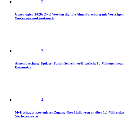
2
Genealogica 2026: Zwei Wochen digitale Ahnenforschung mit Vorträgen,
Workshops und Austausch
3
Ahnenforschung-Update: FamilySearch veröffentlicht 18 Millionen neue
Datensätze
4
MyHeritage: Kostenloser Zugang über Halloween zu über 1,5 Milliarden
Sterberegistern