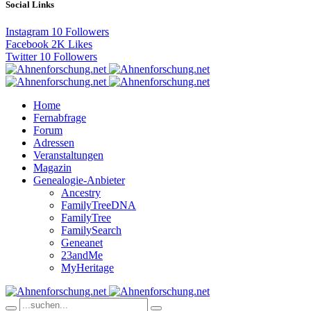
Social Links
Instagram
10
Followers
Facebook
2K
Likes
Twitter
10
Followers
Home
Fernabfrage
Forum
Adressen
Veranstaltungen
Magazin
Genealogie-Anbieter
Ancestry
FamilyTreeDNA
FamilyTree
FamilySearch
Geneanet
23andMe
MyHeritage