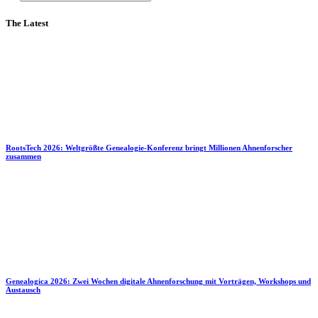
The Latest
RootsTech 2026: Weltgrößte Genealogie-Konferenz bringt Millionen Ahnenforscher
zusammen
Genealogica 2026: Zwei Wochen digitale Ahnenforschung mit Vorträgen, Workshops und
Austausch