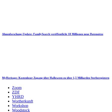
Ahnenforschung-Update: FamilySearch veröffentlicht 18 Millionen neue Datensätze
MyHeritage: Kostenloser Zugang über Halloween zu über 1,5 Milliarden Sterberegistern
Zoom
ZDF
YHRD
Wortherkunft
Workshop
Woodstock