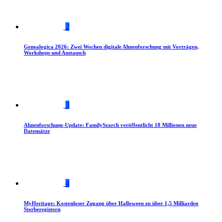
2
Genealogica 2026: Zwei Wochen digitale Ahnenforschung mit Vorträgen,
Workshops und Austausch
3
Ahnenforschung-Update: FamilySearch veröffentlicht 18 Millionen neue
Datensätze
4
MyHeritage: Kostenloser Zugang über Halloween zu über 1,5 Milliarden
Sterberegistern