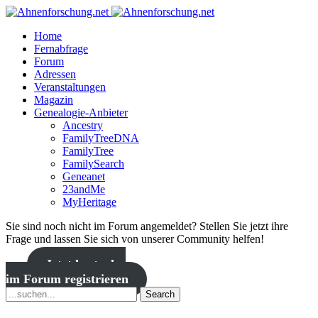
Home
Fernabfrage
Forum
Adressen
Veranstaltungen
Magazin
Genealogie-Anbieter
Ancestry
FamilyTreeDNA
FamilyTree
FamilySearch
Geneanet
23andMe
MyHeritage
Sie sind noch nicht im Forum angemeldet? Stellen Sie jetzt ihre
Frage und lassen Sie sich von unserer Community helfen!
Jetzt kostenlos
im Forum registrieren
Search