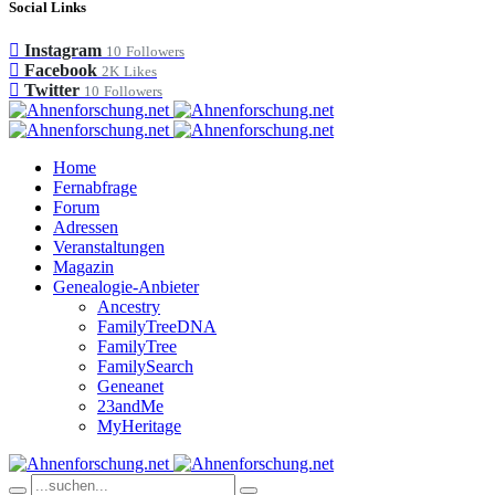
Social Links
Instagram
10
Followers
Facebook
2K
Likes
Twitter
10
Followers
Home
Fernabfrage
Forum
Adressen
Veranstaltungen
Magazin
Genealogie-Anbieter
Ancestry
FamilyTreeDNA
FamilyTree
FamilySearch
Geneanet
23andMe
MyHeritage