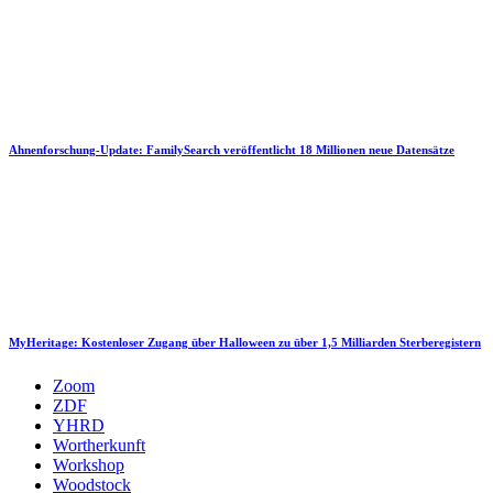
Ahnenforschung-Update: FamilySearch veröffentlicht 18 Millionen neue Datensätze
MyHeritage: Kostenloser Zugang über Halloween zu über 1,5 Milliarden Sterberegistern
Zoom
ZDF
YHRD
Wortherkunft
Workshop
Woodstock