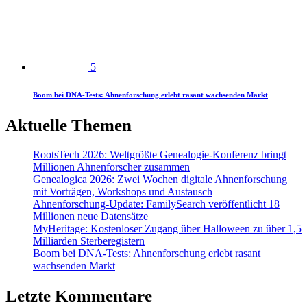
5
Boom bei DNA-Tests: Ahnenforschung erlebt rasant wachsenden Markt
Aktuelle Themen
RootsTech 2026: Weltgrößte Genealogie-Konferenz bringt
Millionen Ahnenforscher zusammen
Genealogica 2026: Zwei Wochen digitale Ahnenforschung
mit Vorträgen, Workshops und Austausch
Ahnenforschung-Update: FamilySearch veröffentlicht 18
Millionen neue Datensätze
MyHeritage: Kostenloser Zugang über Halloween zu über 1,5
Milliarden Sterberegistern
Boom bei DNA-Tests: Ahnenforschung erlebt rasant
wachsenden Markt
Letzte Kommentare