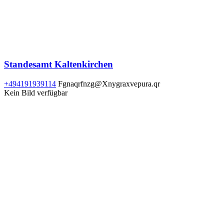
Standesamt Kaltenkirchen
+494191939114
Fgnaqrfnzg@Xnygraxvepura.qr
Kein Bild verfügbar