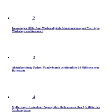
2
Genealogica 2026: Zwei Wochen digitale Ahnenforschung mit Vorträgen,
Workshops und Austausch
3
Ahnenforschung-Update: FamilySearch veröffentlicht 18 Millionen neue
Datensätze
4
MyHeritage: Kostenloser Zugang über Halloween zu über 1,5 Milliarden
Sterberegistern