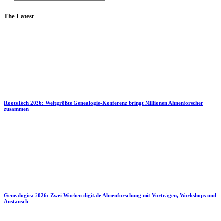
The Latest
RootsTech 2026: Weltgrößte Genealogie-Konferenz bringt Millionen Ahnenforscher
zusammen
Genealogica 2026: Zwei Wochen digitale Ahnenforschung mit Vorträgen, Workshops und
Austausch