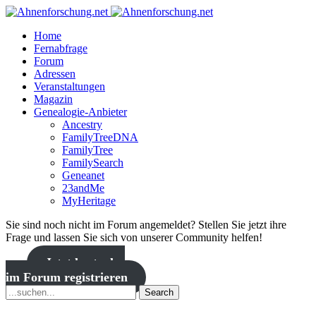
Home
Fernabfrage
Forum
Adressen
Veranstaltungen
Magazin
Genealogie-Anbieter
Ancestry
FamilyTreeDNA
FamilyTree
FamilySearch
Geneanet
23andMe
MyHeritage
Sie sind noch nicht im Forum angemeldet? Stellen Sie jetzt ihre
Frage und lassen Sie sich von unserer Community helfen!
Jetzt kostenlos
im Forum registrieren
Search