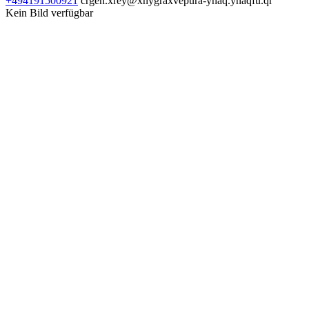
+494191500921
crgen.xrey@xnygraxvepura-ynaq.ynaqfu.qr
Kein Bild verfügbar