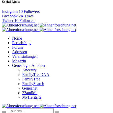
Social Links
Instagram
10
Followers
Facebook
2K
Likes
Twitter
10
Followers
Home
Fernabfrage
Forum
Adressen
Veranstaltungen
Magazin
Genealogie-Anbieter
Ancestry
FamilyTreeDNA
FamilyTree
FamilySearch
Geneanet
23andMe
MyHeritage