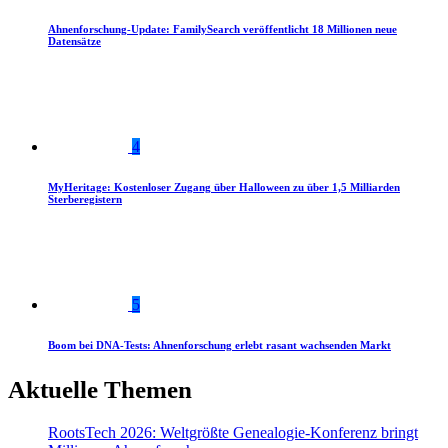
Ahnenforschung-Update: FamilySearch veröffentlicht 18 Millionen neue
Datensätze
4
MyHeritage: Kostenloser Zugang über Halloween zu über 1,5 Milliarden
Sterberegistern
5
Boom bei DNA-Tests: Ahnenforschung erlebt rasant wachsenden Markt
Aktuelle Themen
RootsTech 2026: Weltgrößte Genealogie-Konferenz bringt