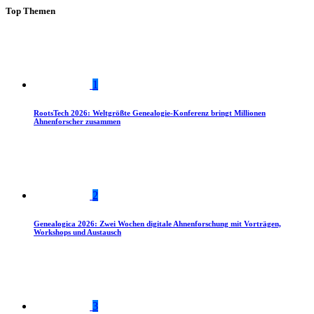
Top Themen
1
RootsTech 2026: Weltgrößte Genealogie-Konferenz bringt Millionen
Ahnenforscher zusammen
2
Genealogica 2026: Zwei Wochen digitale Ahnenforschung mit Vorträgen,
Workshops und Austausch
3