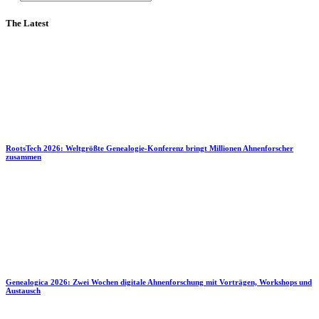
The Latest
RootsTech 2026: Weltgrößte Genealogie-Konferenz bringt Millionen Ahnenforscher
zusammen
Genealogica 2026: Zwei Wochen digitale Ahnenforschung mit Vorträgen, Workshops und
Austausch