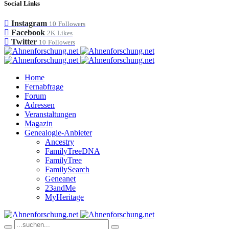
Social Links
Instagram
10
Followers
Facebook
2K
Likes
Twitter
10
Followers
Home
Fernabfrage
Forum
Adressen
Veranstaltungen
Magazin
Genealogie-Anbieter
Ancestry
FamilyTreeDNA
FamilyTree
FamilySearch
Geneanet
23andMe
MyHeritage