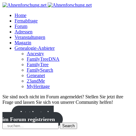
Home
Fernabfrage
Forum
Adressen
Veranstaltungen
Magazin
Genealogie-Anbieter
Ancestry
FamilyTreeDNA
FamilyTree
FamilySearch
Geneanet
23andMe
MyHeritage
Sie sind noch nicht im Forum angemeldet? Stellen Sie jetzt ihre
Frage und lassen Sie sich von unserer Community helfen!
Jetzt kostenlos
im Forum registrieren
Search