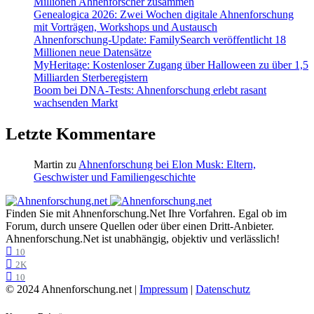
Millionen Ahnenforscher zusammen
Genealogica 2026: Zwei Wochen digitale Ahnenforschung
mit Vorträgen, Workshops und Austausch
Ahnenforschung-Update: FamilySearch veröffentlicht 18
Millionen neue Datensätze
MyHeritage: Kostenloser Zugang über Halloween zu über 1,5
Milliarden Sterberegistern
Boom bei DNA-Tests: Ahnenforschung erlebt rasant
wachsenden Markt
Letzte Kommentare
Martin
zu
Ahnenforschung bei Elon Musk: Eltern,
Geschwister und Familiengeschichte
Finden Sie mit Ahnenforschung.Net Ihre Vorfahren. Egal ob im
Forum, durch unsere Quellen oder über einen Dritt-Anbieter.
Ahnenforschung.Net ist unabhängig, objektiv und verlässlich!
10
2K
10
© 2024 Ahnenforschung.net |
Impressum
|
Datenschutz