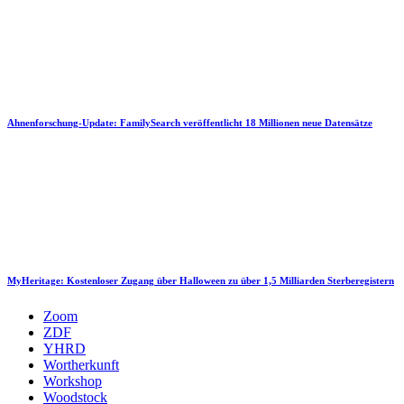
Ahnenforschung-Update: FamilySearch veröffentlicht 18 Millionen neue Datensätze
MyHeritage: Kostenloser Zugang über Halloween zu über 1,5 Milliarden Sterberegistern
Zoom
ZDF
YHRD
Wortherkunft
Workshop
Woodstock