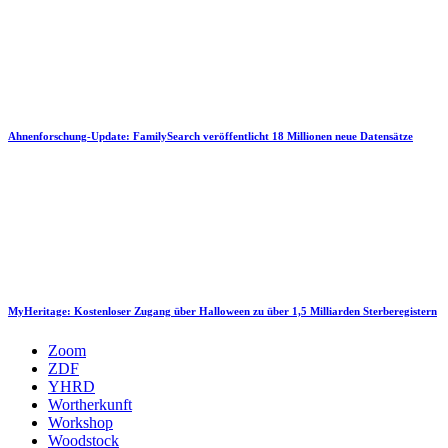
Ahnenforschung-Update: FamilySearch veröffentlicht 18 Millionen neue Datensätze
MyHeritage: Kostenloser Zugang über Halloween zu über 1,5 Milliarden Sterberegistern
Zoom
ZDF
YHRD
Wortherkunft
Workshop
Woodstock