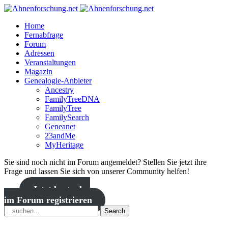
Home
Fernabfrage
Forum
Adressen
Veranstaltungen
Magazin
Genealogie-Anbieter
Ancestry
FamilyTreeDNA
FamilyTree
FamilySearch
Geneanet
23andMe
MyHeritage
Sie sind noch nicht im Forum angemeldet? Stellen Sie jetzt ihre
Frage und lassen Sie sich von unserer Community helfen!
Jetzt kostenlos
im Forum registrieren
Search