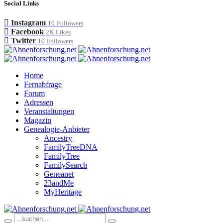
Social Links
Instagram
10
Followers
Facebook
2K
Likes
Twitter
10
Followers
Home
Fernabfrage
Forum
Adressen
Veranstaltungen
Magazin
Genealogie-Anbieter
Ancestry
FamilyTreeDNA
FamilyTree
FamilySearch
Geneanet
23andMe
MyHeritage