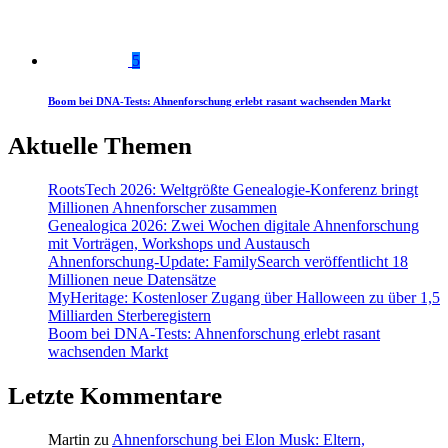
5
Boom bei DNA-Tests: Ahnenforschung erlebt rasant wachsenden Markt
Aktuelle Themen
RootsTech 2026: Weltgrößte Genealogie-Konferenz bringt
Millionen Ahnenforscher zusammen
Genealogica 2026: Zwei Wochen digitale Ahnenforschung
mit Vorträgen, Workshops und Austausch
Ahnenforschung-Update: FamilySearch veröffentlicht 18
Millionen neue Datensätze
MyHeritage: Kostenloser Zugang über Halloween zu über 1,5
Milliarden Sterberegistern
Boom bei DNA-Tests: Ahnenforschung erlebt rasant
wachsenden Markt
Letzte Kommentare
Martin
zu
Ahnenforschung bei Elon Musk: Eltern,