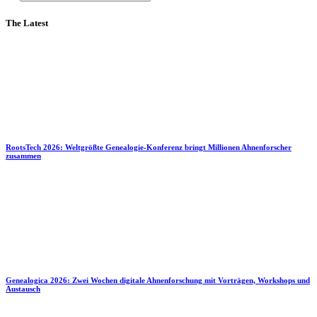
The Latest
RootsTech 2026: Weltgrößte Genealogie-Konferenz bringt Millionen Ahnenforscher
zusammen
Genealogica 2026: Zwei Wochen digitale Ahnenforschung mit Vorträgen, Workshops und
Austausch