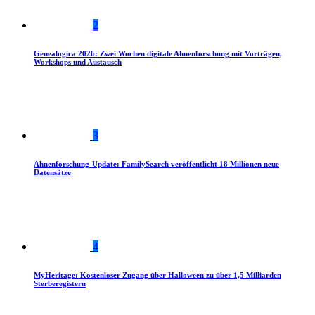
2
Genealogica 2026: Zwei Wochen digitale Ahnenforschung mit Vorträgen,
Workshops und Austausch
3
Ahnenforschung-Update: FamilySearch veröffentlicht 18 Millionen neue
Datensätze
4
MyHeritage: Kostenloser Zugang über Halloween zu über 1,5 Milliarden
Sterberegistern