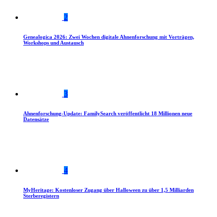
2
Genealogica 2026: Zwei Wochen digitale Ahnenforschung mit Vorträgen,
Workshops und Austausch
3
Ahnenforschung-Update: FamilySearch veröffentlicht 18 Millionen neue
Datensätze
4
MyHeritage: Kostenloser Zugang über Halloween zu über 1,5 Milliarden
Sterberegistern