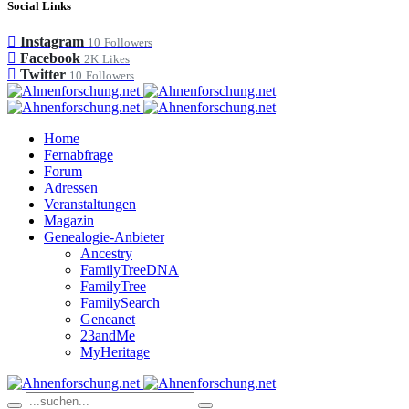
Social Links
Instagram
10
Followers
Facebook
2K
Likes
Twitter
10
Followers
Home
Fernabfrage
Forum
Adressen
Veranstaltungen
Magazin
Genealogie-Anbieter
Ancestry
FamilyTreeDNA
FamilyTree
FamilySearch
Geneanet
23andMe
MyHeritage