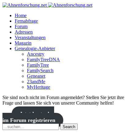
Home
Fernabfrage
Forum
Adressen
Veranstaltungen
Magazin
Genealogie-Anbieter
Ancestry
FamilyTreeDNA
FamilyTree
FamilySearch
Geneanet
23andMe
MyHeritage
Sie sind noch nicht im Forum angemeldet? Stellen Sie jetzt ihre
Frage und lassen Sie sich von unserer Community helfen!
Jetzt kostenlos
im Forum registrieren
Search