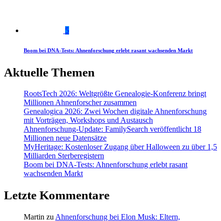
5
Boom bei DNA-Tests: Ahnenforschung erlebt rasant wachsenden Markt
Aktuelle Themen
RootsTech 2026: Weltgrößte Genealogie-Konferenz bringt
Millionen Ahnenforscher zusammen
Genealogica 2026: Zwei Wochen digitale Ahnenforschung
mit Vorträgen, Workshops und Austausch
Ahnenforschung-Update: FamilySearch veröffentlicht 18
Millionen neue Datensätze
MyHeritage: Kostenloser Zugang über Halloween zu über 1,5
Milliarden Sterberegistern
Boom bei DNA-Tests: Ahnenforschung erlebt rasant
wachsenden Markt
Letzte Kommentare
Martin
zu
Ahnenforschung bei Elon Musk: Eltern,