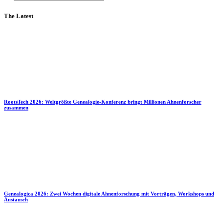
The Latest
RootsTech 2026: Weltgrößte Genealogie-Konferenz bringt Millionen Ahnenforscher
zusammen
Genealogica 2026: Zwei Wochen digitale Ahnenforschung mit Vorträgen, Workshops und
Austausch