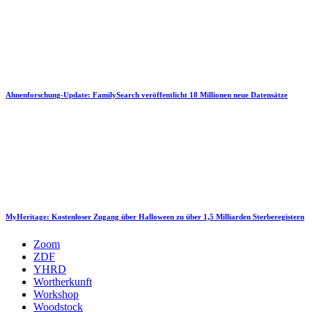
Ahnenforschung-Update: FamilySearch veröffentlicht 18 Millionen neue Datensätze
MyHeritage: Kostenloser Zugang über Halloween zu über 1,5 Milliarden Sterberegistern
Zoom
ZDF
YHRD
Wortherkunft
Workshop
Woodstock