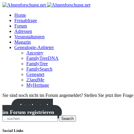
Home
Fernabfrage
Forum
Adressen
Veranstaltungen
Magazin
Genealogie-Anbieter
Ancestry
FamilyTreeDNA
FamilyTree
FamilySearch
Geneanet
23andMe
MyHeritage
Sie sind noch nicht im Forum angemeldet? Stellen Sie jetzt ihre Frag
Jetzt kostenlos
im Forum registrieren
Search
Social Links