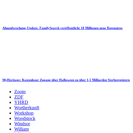
Ahnenforschung-Update: FamilySearch veröffentlicht 18 Millionen neue Datensätze
MyHeritage: Kostenloser Zugang über Halloween zu über 1,5 Milliarden Sterberegistern
Zoom
ZDF
YHRD
Wortherkunft
Workshop
Woodstock
Windsor
William