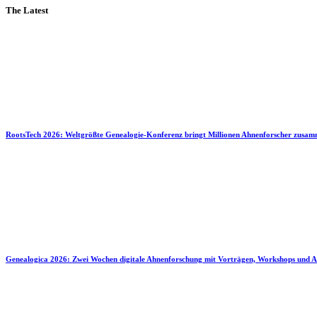
The Latest
RootsTech 2026: Weltgrößte Genealogie-Konferenz bringt Millionen Ahnenforscher zusa
Genealogica 2026: Zwei Wochen digitale Ahnenforschung mit Vorträgen, Workshops und A