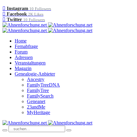
Instagram
10
Followers
Facebook
2K
Likes
Twitter
10
Followers
Home
Fernabfrage
Forum
Adressen
Veranstaltungen
Magazin
Genealogie-Anbieter
Ancestry
FamilyTreeDNA
FamilyTree
FamilySearch
Geneanet
23andMe
MyHeritage