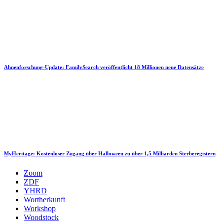
Ahnenforschung-Update: FamilySearch veröffentlicht 18 Millionen neue Datensätze
MyHeritage: Kostenloser Zugang über Halloween zu über 1,5 Milliarden Sterberegistern
Zoom
ZDF
YHRD
Wortherkunft
Workshop
Woodstock