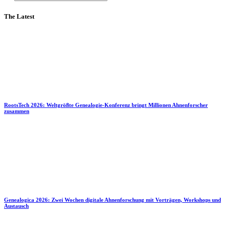
The Latest
RootsTech 2026: Weltgrößte Genealogie-Konferenz bringt Millionen Ahnenforscher
zusammen
Genealogica 2026: Zwei Wochen digitale Ahnenforschung mit Vorträgen, Workshops und
Austausch