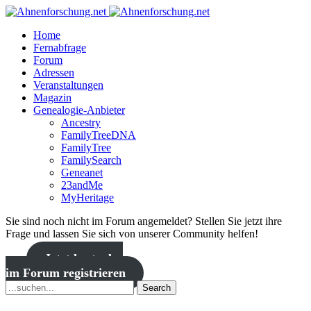
Home
Fernabfrage
Forum
Adressen
Veranstaltungen
Magazin
Genealogie-Anbieter
Ancestry
FamilyTreeDNA
FamilyTree
FamilySearch
Geneanet
23andMe
MyHeritage
Sie sind noch nicht im Forum angemeldet? Stellen Sie jetzt ihre
Frage und lassen Sie sich von unserer Community helfen!
Jetzt kostenlos
im Forum registrieren
Search