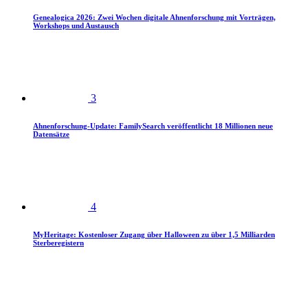
Genealogica 2026: Zwei Wochen digitale Ahnenforschung mit Vorträgen,
Workshops und Austausch
3
Ahnenforschung-Update: FamilySearch veröffentlicht 18 Millionen neue
Datensätze
4
MyHeritage: Kostenloser Zugang über Halloween zu über 1,5 Milliarden
Sterberegistern