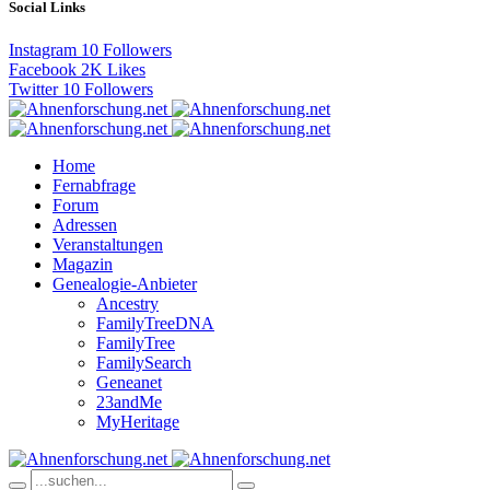
Social Links
Instagram
10
Followers
Facebook
2K
Likes
Twitter
10
Followers
Home
Fernabfrage
Forum
Adressen
Veranstaltungen
Magazin
Genealogie-Anbieter
Ancestry
FamilyTreeDNA
FamilyTree
FamilySearch
Geneanet
23andMe
MyHeritage