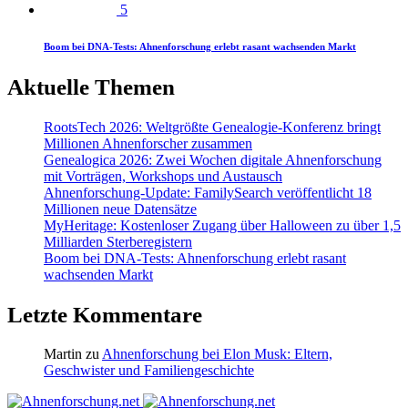
5
Boom bei DNA-Tests: Ahnenforschung erlebt rasant wachsenden Markt
Aktuelle Themen
RootsTech 2026: Weltgrößte Genealogie-Konferenz bringt
Millionen Ahnenforscher zusammen
Genealogica 2026: Zwei Wochen digitale Ahnenforschung
mit Vorträgen, Workshops und Austausch
Ahnenforschung-Update: FamilySearch veröffentlicht 18
Millionen neue Datensätze
MyHeritage: Kostenloser Zugang über Halloween zu über 1,5
Milliarden Sterberegistern
Boom bei DNA-Tests: Ahnenforschung erlebt rasant
wachsenden Markt
Letzte Kommentare
Martin
zu
Ahnenforschung bei Elon Musk: Eltern,
Geschwister und Familiengeschichte