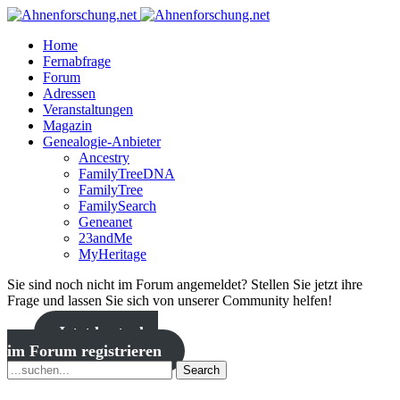
Home
Fernabfrage
Forum
Adressen
Veranstaltungen
Magazin
Genealogie-Anbieter
Ancestry
FamilyTreeDNA
FamilyTree
FamilySearch
Geneanet
23andMe
MyHeritage
Sie sind noch nicht im Forum angemeldet? Stellen Sie jetzt ihre
Frage und lassen Sie sich von unserer Community helfen!
Jetzt kostenlos
im Forum registrieren
Search