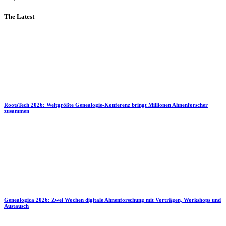
The Latest
RootsTech 2026: Weltgrößte Genealogie-Konferenz bringt Millionen Ahnenforscher
zusammen
Genealogica 2026: Zwei Wochen digitale Ahnenforschung mit Vorträgen, Workshops und
Austausch