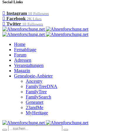
Social Links
Instagram
10
Followers
Facebook
2K
Likes
Twitter
10
Followers
Home
Fernabfrage
Forum
Adressen
Veranstaltungen
Magazin
Genealogie-Anbieter
Ancestry
FamilyTreeDNA
FamilyTree
FamilySearch
Geneanet
23andMe
MyHeritage