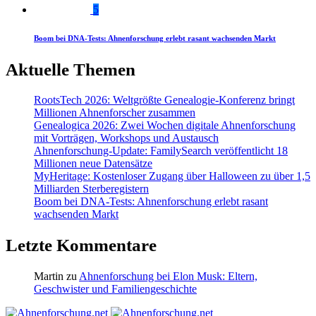
5
Boom bei DNA-Tests: Ahnenforschung erlebt rasant wachsenden Markt
Aktuelle Themen
RootsTech 2026: Weltgrößte Genealogie-Konferenz bringt
Millionen Ahnenforscher zusammen
Genealogica 2026: Zwei Wochen digitale Ahnenforschung
mit Vorträgen, Workshops und Austausch
Ahnenforschung-Update: FamilySearch veröffentlicht 18
Millionen neue Datensätze
MyHeritage: Kostenloser Zugang über Halloween zu über 1,5
Milliarden Sterberegistern
Boom bei DNA-Tests: Ahnenforschung erlebt rasant
wachsenden Markt
Letzte Kommentare
Martin
zu
Ahnenforschung bei Elon Musk: Eltern,
Geschwister und Familiengeschichte