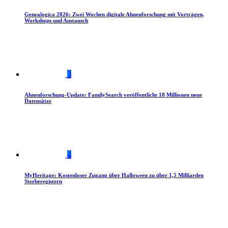
Genealogica 2026: Zwei Wochen digitale Ahnenforschung mit Vorträgen,
Workshops und Austausch
3
Ahnenforschung-Update: FamilySearch veröffentlicht 18 Millionen neue
Datensätze
4
MyHeritage: Kostenloser Zugang über Halloween zu über 1,5 Milliarden
Sterberegistern