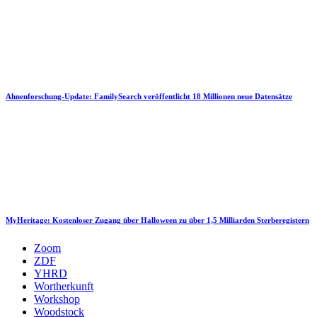
Ahnenforschung-Update: FamilySearch veröffentlicht 18 Millionen neue Datensätze
MyHeritage: Kostenloser Zugang über Halloween zu über 1,5 Milliarden Sterberegistern
Zoom
ZDF
YHRD
Wortherkunft
Workshop
Woodstock