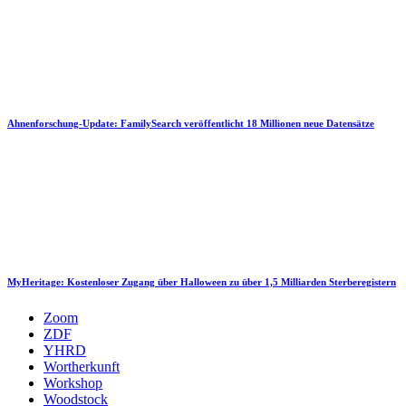
Ahnenforschung-Update: FamilySearch veröffentlicht 18 Millionen neue Datensätze
MyHeritage: Kostenloser Zugang über Halloween zu über 1,5 Milliarden Sterberegistern
Zoom
ZDF
YHRD
Wortherkunft
Workshop
Woodstock