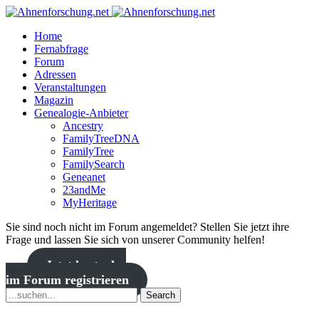
Home
Fernabfrage
Forum
Adressen
Veranstaltungen
Magazin
Genealogie-Anbieter
Ancestry
FamilyTreeDNA
FamilyTree
FamilySearch
Geneanet
23andMe
MyHeritage
Sie sind noch nicht im Forum angemeldet? Stellen Sie jetzt ihre
Frage und lassen Sie sich von unserer Community helfen!
Jetzt kostenlos
im Forum registrieren
Search