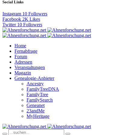
Social Links
Instagram
10
Followers
Facebook
2K
Likes
Twitter
10
Followers
Home
Fernabfrage
Forum
Adressen
Veranstaltungen
Magazin
Genealogie-Anbieter
Ancestry
FamilyTreeDNA
FamilyTree
FamilySearch
Geneanet
23andMe
MyHeritage