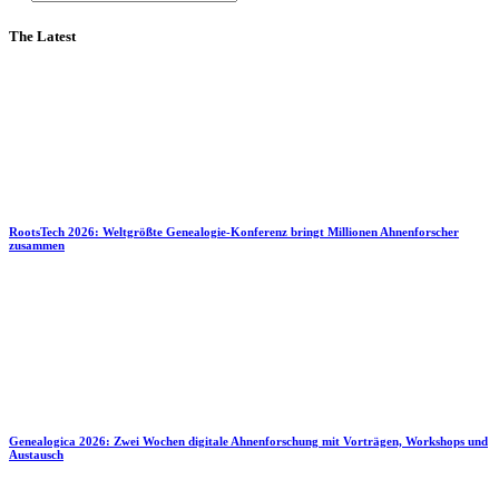
The Latest
RootsTech 2026: Weltgrößte Genealogie-Konferenz bringt Millionen Ahnenforscher
zusammen
Genealogica 2026: Zwei Wochen digitale Ahnenforschung mit Vorträgen, Workshops und
Austausch