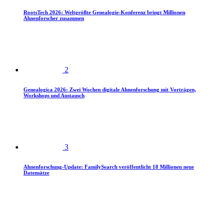
RootsTech 2026: Weltgrößte Genealogie-Konferenz bringt Millionen
Ahnenforscher zusammen
2
Genealogica 2026: Zwei Wochen digitale Ahnenforschung mit Vorträgen,
Workshops und Austausch
3
Ahnenforschung-Update: FamilySearch veröffentlicht 18 Millionen neue
Datensätze