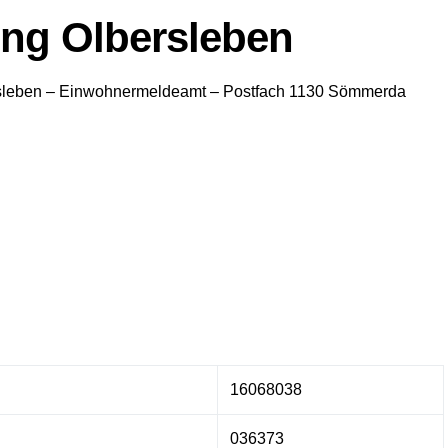
ng Olbersleben
sleben
– Einwohnermeldeamt –
Postfach 1130
Sömmerda
16068038
036373