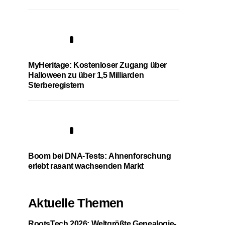
4
MyHeritage: Kostenloser Zugang über
Halloween zu über 1,5 Milliarden
Sterberegistern
5
Boom bei DNA-Tests: Ahnenforschung
erlebt rasant wachsenden Markt
Aktuelle Themen
RootsTech 2026: Weltgrößte Genealogie-