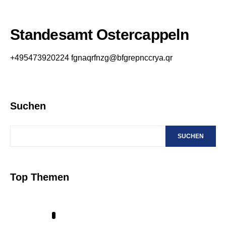
Standesamt Ostercappeln
+495473920224
fgnaqrfnzg@bfgrepnccrya.qr
Suchen
SUCHEN
Top Themen
1