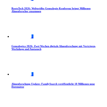
RootsTech 2026: Weltgrößte Genealogie-Konferenz bringt Millionen
Ahnenforscher zusammen
2
Genealogica 2026: Zwei Wochen digitale Ahnenforschung mit Vorträgen,
Workshops und Austausch
3
Ahnenforschung-Update: FamilySearch veröffentlicht 18 Millionen neue
Datensätze