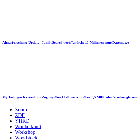
Ahnenforschung-Update: FamilySearch veröffentlicht 18 Millionen neue Datensätze
MyHeritage: Kostenloser Zugang über Halloween zu über 1,5 Milliarden Sterberegistern
Zoom
ZDF
YHRD
Wortherkunft
Workshop
Woodstock