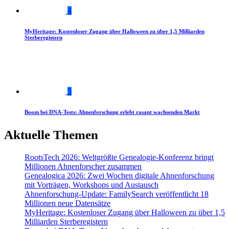
4
MyHeritage: Kostenloser Zugang über Halloween zu über 1,5 Milliarden
Sterberegistern
5
Boom bei DNA-Tests: Ahnenforschung erlebt rasant wachsenden Markt
Aktuelle Themen
RootsTech 2026: Weltgrößte Genealogie-Konferenz bringt
Millionen Ahnenforscher zusammen
Genealogica 2026: Zwei Wochen digitale Ahnenforschung
mit Vorträgen, Workshops und Austausch
Ahnenforschung-Update: FamilySearch veröffentlicht 18
Millionen neue Datensätze
MyHeritage: Kostenloser Zugang über Halloween zu über 1,5
Milliarden Sterberegistern