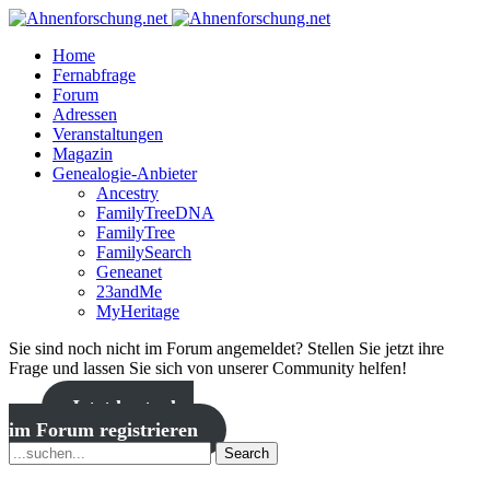
Home
Fernabfrage
Forum
Adressen
Veranstaltungen
Magazin
Genealogie-Anbieter
Ancestry
FamilyTreeDNA
FamilyTree
FamilySearch
Geneanet
23andMe
MyHeritage
Sie sind noch nicht im Forum angemeldet? Stellen Sie jetzt ihre
Frage und lassen Sie sich von unserer Community helfen!
Jetzt kostenlos
im Forum registrieren
Search