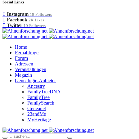
Social Links
Instagram
10
Followers
Facebook
2K
Likes
Twitter
10
Followers
Home
Fernabfrage
Forum
Adressen
Veranstaltungen
Magazin
Genealogie-Anbieter
Ancestry
FamilyTreeDNA
FamilyTree
FamilySearch
Geneanet
23andMe
MyHeritage