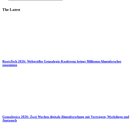
The Latest
RootsTech 2026: Weltgrößte Genealogie-Konferenz bringt Millionen Ahnenforscher
zusammen
Genealogica 2026: Zwei Wochen digitale Ahnenforschung mit Vorträgen, Workshops und
Austausch