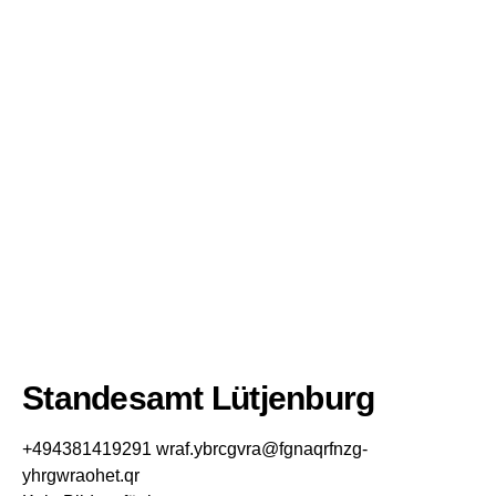
Standesamt Lütjenburg
+494381419291
wraf.ybrcgvra@fgnaqrfnzg-
yhrgwraohet.qr