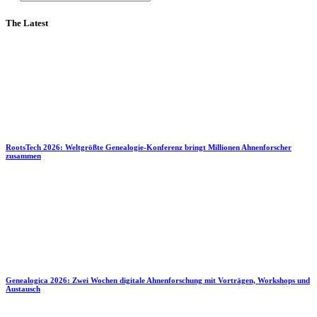
The Latest
RootsTech 2026: Weltgrößte Genealogie-Konferenz bringt Millionen Ahnenforscher
zusammen
Genealogica 2026: Zwei Wochen digitale Ahnenforschung mit Vorträgen, Workshops und
Austausch