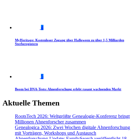
4
MyHeritage: Kostenloser Zugang über Halloween zu über 1,5 Milliarden
Sterberegistern
5
Boom bei DNA-Tests: Ahnenforschung erlebt rasant wachsenden Markt
Aktuelle Themen
RootsTech 2026: Weltgrößte Genealogie-Konferenz bringt
Millionen Ahnenforscher zusammen
Genealogica 2026: Zwei Wochen digitale Ahnenforschung
mit Vorträgen, Workshops und Austausch
Ahnenforschung-Update: FamilySearch veröffentlicht 18