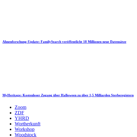
Ahnenforschung-Update: FamilySearch veröffentlicht 18 Millionen neue Datensätze
MyHeritage: Kostenloser Zugang über Halloween zu über 1,5 Milliarden Sterberegistern
Zoom
ZDF
YHRD
Wortherkunft
Workshop
Woodstock