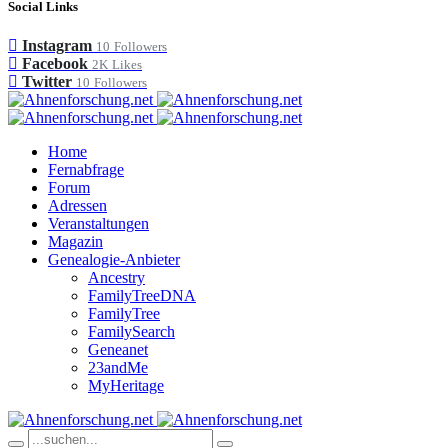
Social Links
Instagram
10
Followers
Facebook
2K
Likes
Twitter
10
Followers
Home
Fernabfrage
Forum
Adressen
Veranstaltungen
Magazin
Genealogie-Anbieter
Ancestry
FamilyTreeDNA
FamilyTree
FamilySearch
Geneanet
23andMe
MyHeritage