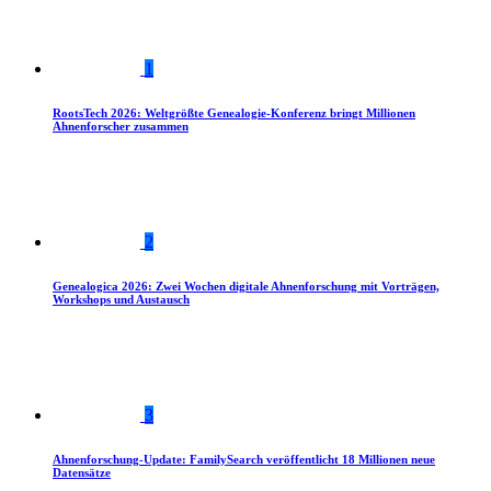
1
RootsTech 2026: Weltgrößte Genealogie-Konferenz bringt Millionen
Ahnenforscher zusammen
2
Genealogica 2026: Zwei Wochen digitale Ahnenforschung mit Vorträgen,
Workshops und Austausch
3
Ahnenforschung-Update: FamilySearch veröffentlicht 18 Millionen neue
Datensätze