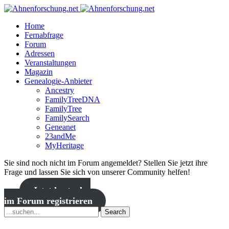
Home
Fernabfrage
Forum
Adressen
Veranstaltungen
Magazin
Genealogie-Anbieter
Ancestry
FamilyTreeDNA
FamilyTree
FamilySearch
Geneanet
23andMe
MyHeritage
Sie sind noch nicht im Forum angemeldet? Stellen Sie jetzt ihre
Frage und lassen Sie sich von unserer Community helfen!
Jetzt kostenlos
im Forum registrieren
Search