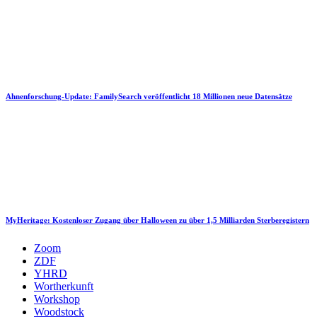
Ahnenforschung-Update: FamilySearch veröffentlicht 18 Millionen neue Datensätze
MyHeritage: Kostenloser Zugang über Halloween zu über 1,5 Milliarden Sterberegistern
Zoom
ZDF
YHRD
Wortherkunft
Workshop
Woodstock