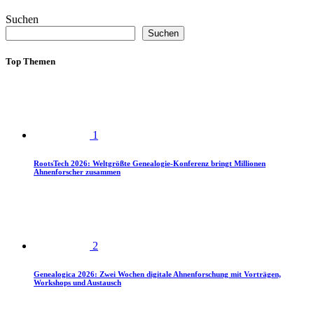
Suchen
Suchen
Top Themen
1
RootsTech 2026: Weltgrößte Genealogie-Konferenz bringt Millionen
Ahnenforscher zusammen
2
Genealogica 2026: Zwei Wochen digitale Ahnenforschung mit Vorträgen,
Workshops und Austausch