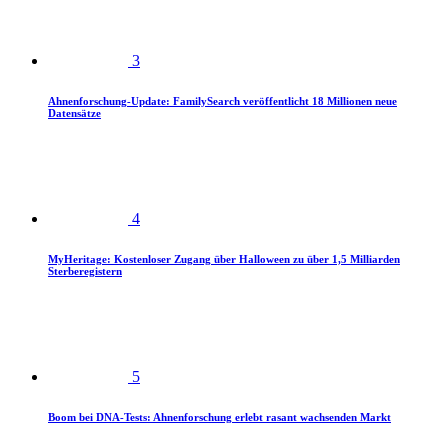
3
Ahnenforschung-Update: FamilySearch veröffentlicht 18 Millionen neue
Datensätze
4
MyHeritage: Kostenloser Zugang über Halloween zu über 1,5 Milliarden
Sterberegistern
5
Boom bei DNA-Tests: Ahnenforschung erlebt rasant wachsenden Markt