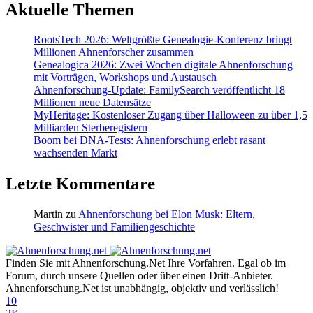
Aktuelle Themen
RootsTech 2026: Weltgrößte Genealogie-Konferenz bringt
Millionen Ahnenforscher zusammen
Genealogica 2026: Zwei Wochen digitale Ahnenforschung
mit Vorträgen, Workshops und Austausch
Ahnenforschung-Update: FamilySearch veröffentlicht 18
Millionen neue Datensätze
MyHeritage: Kostenloser Zugang über Halloween zu über 1,5
Milliarden Sterberegistern
Boom bei DNA-Tests: Ahnenforschung erlebt rasant
wachsenden Markt
Letzte Kommentare
Martin
zu
Ahnenforschung bei Elon Musk: Eltern,
Geschwister und Familiengeschichte
Finden Sie mit Ahnenforschung.Net Ihre Vorfahren. Egal ob im
Forum, durch unsere Quellen oder über einen Dritt-Anbieter.
Ahnenforschung.Net ist unabhängig, objektiv und verlässlich!
10