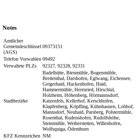
Notes
Amtlicher
Gemeindeschlüssel
09373151
(AGS)
Telefon Vorwahlen
09492
Verwaltete PLZs
92327, 92328, 92331
Badelhütte, Bienmühle, Bogenmühle,
Breitenthal, Darshofen, Eglwang, Eichensee,
Geigerhaid, Hackenhofen, Haid,
Hammermühle, Herrnried, Hirschtal,
Holzheim, Höhenberg, Hörmannsdorf,
Stadtbezirke
Katzenfels, Kellerhof, Kerschhofen,
Klapfenberg, Kripfling, Kühnhausen, Lohhof,
Mannsdorf, Neuhaid, Parsberg, Polstermühle,
Rosenthal, Rudenshofen, Rudolfshöhe,
Steinmühle, Weiherstetten, Willenhofen,
Wolfsquiga, Ödenthurn
KFZ Kennzeichen
NM