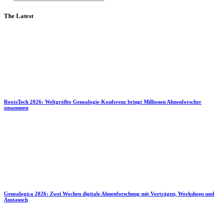
The Latest
RootsTech 2026: Weltgrößte Genealogie-Konferenz bringt Millionen Ahnenforscher
zusammen
Genealogica 2026: Zwei Wochen digitale Ahnenforschung mit Vorträgen, Workshops und
Austausch