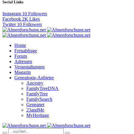
Social Links
Instagram
10
Followers
Facebook
2K
Likes
Twitter
10
Followers
Home
Fernabfrage
Forum
Adressen
Veranstaltungen
Magazin
Genealogie-Anbieter
Ancestry
FamilyTreeDNA
FamilyTree
FamilySearch
Geneanet
23andMe
MyHeritage