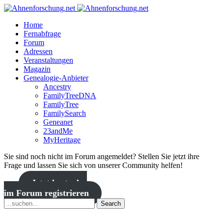
Home
Fernabfrage
Forum
Adressen
Veranstaltungen
Magazin
Genealogie-Anbieter
Ancestry
FamilyTreeDNA
FamilyTree
FamilySearch
Geneanet
23andMe
MyHeritage
Sie sind noch nicht im Forum angemeldet? Stellen Sie jetzt ihre
Frage und lassen Sie sich von unserer Community helfen!
Jetzt kostenlos
im Forum registrieren
Search