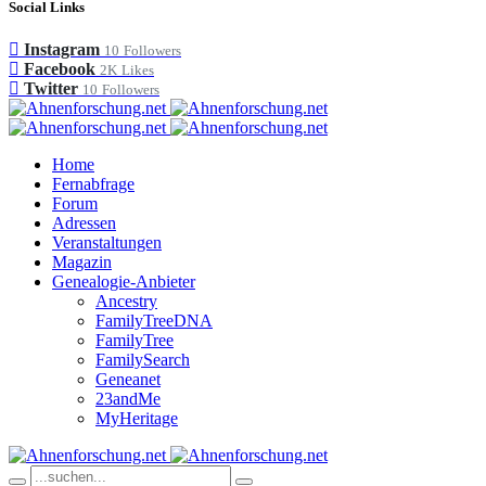
Social Links
Instagram
10
Followers
Facebook
2K
Likes
Twitter
10
Followers
Home
Fernabfrage
Forum
Adressen
Veranstaltungen
Magazin
Genealogie-Anbieter
Ancestry
FamilyTreeDNA
FamilyTree
FamilySearch
Geneanet
23andMe
MyHeritage