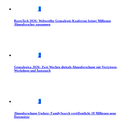
1
RootsTech 2026: Weltgrößte Genealogie-Konferenz bringt Millionen
Ahnenforscher zusammen
2
Genealogica 2026: Zwei Wochen digitale Ahnenforschung mit Vorträgen,
Workshops und Austausch
3
Ahnenforschung-Update: FamilySearch veröffentlicht 18 Millionen neue
Datensätze