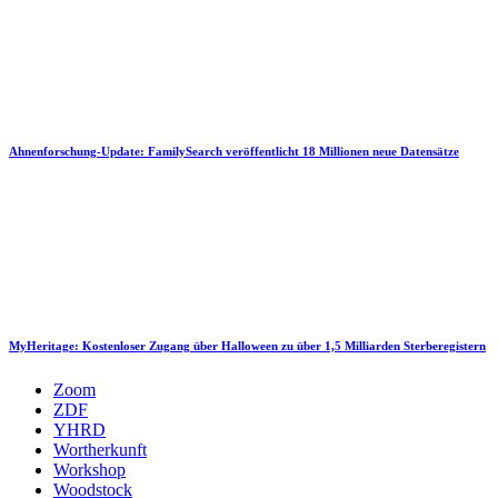
Ahnenforschung-Update: FamilySearch veröffentlicht 18 Millionen neue Datensätze
MyHeritage: Kostenloser Zugang über Halloween zu über 1,5 Milliarden Sterberegistern
Zoom
ZDF
YHRD
Wortherkunft
Workshop
Woodstock