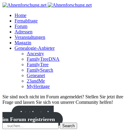
Home
Fernabfrage
Forum
Adressen
Veranstaltungen
Magazin
Genealogie-Anbieter
Ancestry
FamilyTreeDNA
FamilyTree
FamilySearch
Geneanet
23andMe
MyHeritage
Sie sind noch nicht im Forum angemeldet? Stellen Sie jetzt ihre
Frage und lassen Sie sich von unserer Community helfen!
Jetzt kostenlos
im Forum registrieren
Search