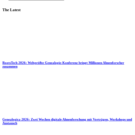
The Latest
RootsTech 2026: Weltgrößte Genealogie-Konferenz bringt Millionen Ahnenforscher
zusammen
Genealogica 2026: Zwei Wochen digitale Ahnenforschung mit Vorträgen, Workshops und
Austausch