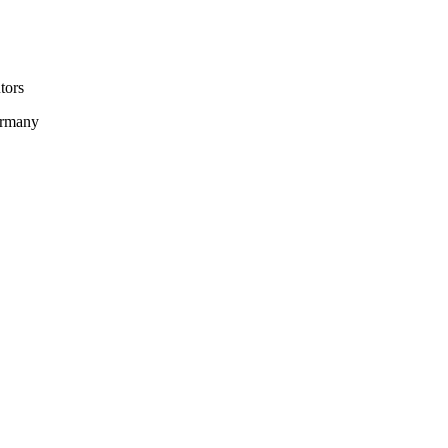
tors
ermany