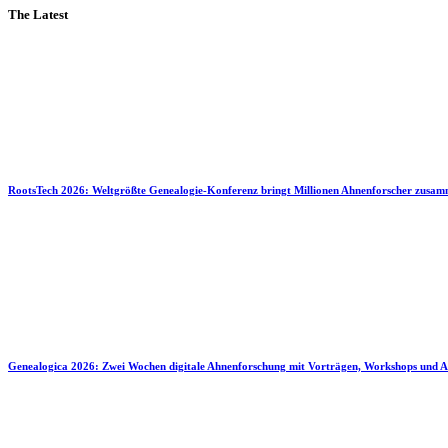
The Latest
RootsTech 2026: Weltgrößte Genealogie-Konferenz bringt Millionen Ahnenforscher zusa
Genealogica 2026: Zwei Wochen digitale Ahnenforschung mit Vorträgen, Workshops und A