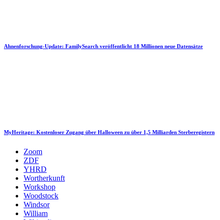
Ahnenforschung-Update: FamilySearch veröffentlicht 18 Millionen neue Datensätze
MyHeritage: Kostenloser Zugang über Halloween zu über 1,5 Milliarden Sterberegistern
Zoom
ZDF
YHRD
Wortherkunft
Workshop
Woodstock
Windsor
William