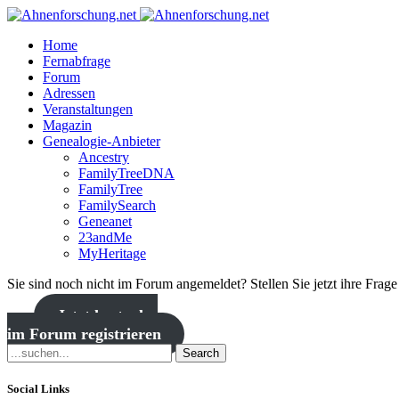
Home
Fernabfrage
Forum
Adressen
Veranstaltungen
Magazin
Genealogie-Anbieter
Ancestry
FamilyTreeDNA
FamilyTree
FamilySearch
Geneanet
23andMe
MyHeritage
Sie sind noch nicht im Forum angemeldet? Stellen Sie jetzt ihre Frag
Jetzt kostenlos
im Forum registrieren
Search
Social Links