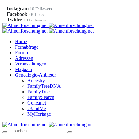
Instagram
10
Followers
Facebook
2K
Likes
Twitter
10
Followers
Home
Fernabfrage
Forum
Adressen
Veranstaltungen
Magazin
Genealogie-Anbieter
Ancestry
FamilyTreeDNA
FamilyTree
FamilySearch
Geneanet
23andMe
MyHeritage