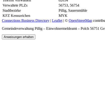
Telefon Vorwahlen
02654
Verwaltete PLZs
56753, 56754
Stadtbezirke
Pillig, Sauersmühle
KFZ Kennzeichen
MYK
Connections Business Directory
|
Leaflet
| ©
OpenStreetMap
contribu
Gemeindeverwaltung Pillig – Einwohnermeldeamt – Polch 56751 G
Anweisungen erhalten