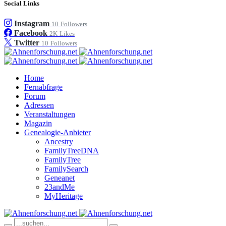
Social Links
Instagram
10
Followers
Facebook
2K
Likes
Twitter
10
Followers
Home
Fernabfrage
Forum
Adressen
Veranstaltungen
Magazin
Genealogie-Anbieter
Ancestry
FamilyTreeDNA
FamilyTree
FamilySearch
Geneanet
23andMe
MyHeritage