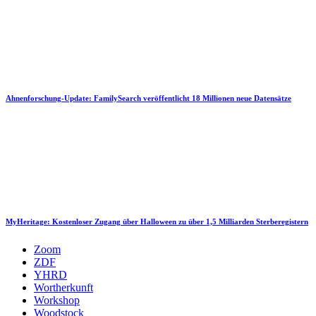
Ahnenforschung-Update: FamilySearch veröffentlicht 18 Millionen neue Datensätze
MyHeritage: Kostenloser Zugang über Halloween zu über 1,5 Milliarden Sterberegistern
Zoom
ZDF
YHRD
Wortherkunft
Workshop
Woodstock