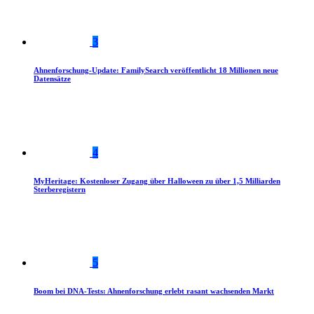
3
Ahnenforschung-Update: FamilySearch veröffentlicht 18 Millionen neue
Datensätze
4
MyHeritage: Kostenloser Zugang über Halloween zu über 1,5 Milliarden
Sterberegistern
5
Boom bei DNA-Tests: Ahnenforschung erlebt rasant wachsenden Markt