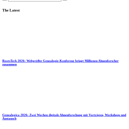
The Latest
RootsTech 2026: Weltgrößte Genealogie-Konferenz bringt Millionen Ahnenforscher
zusammen
Genealogica 2026: Zwei Wochen digitale Ahnenforschung mit Vorträgen, Workshops und
Austausch