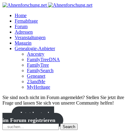
Home
Fernabfrage
Forum
Adressen
Veranstaltungen
Magazin
Genealogie-Anbieter
Ancestry
FamilyTreeDNA
FamilyTree
FamilySearch
Geneanet
23andMe
MyHeritage
Sie sind noch nicht im Forum angemeldet? Stellen Sie jetzt ihre
Frage und lassen Sie sich von unserer Community helfen!
Jetzt kostenlos
im Forum registrieren
Search