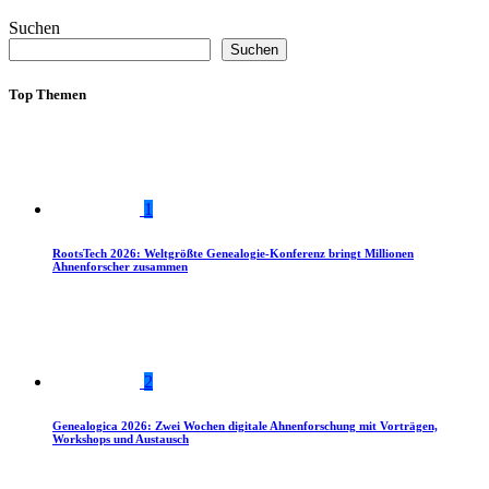
Suchen
Suchen
Top Themen
1
RootsTech 2026: Weltgrößte Genealogie-Konferenz bringt Millionen
Ahnenforscher zusammen
2
Genealogica 2026: Zwei Wochen digitale Ahnenforschung mit Vorträgen,
Workshops und Austausch