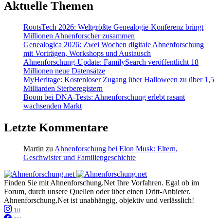
Aktuelle Themen
RootsTech 2026: Weltgrößte Genealogie-Konferenz bringt
Millionen Ahnenforscher zusammen
Genealogica 2026: Zwei Wochen digitale Ahnenforschung
mit Vorträgen, Workshops und Austausch
Ahnenforschung-Update: FamilySearch veröffentlicht 18
Millionen neue Datensätze
MyHeritage: Kostenloser Zugang über Halloween zu über 1,5
Milliarden Sterberegistern
Boom bei DNA-Tests: Ahnenforschung erlebt rasant
wachsenden Markt
Letzte Kommentare
Martin
zu
Ahnenforschung bei Elon Musk: Eltern,
Geschwister und Familiengeschichte
Finden Sie mit Ahnenforschung.Net Ihre Vorfahren. Egal ob im
Forum, durch unsere Quellen oder über einen Dritt-Anbieter.
Ahnenforschung.Net ist unabhängig, objektiv und verlässlich!
10