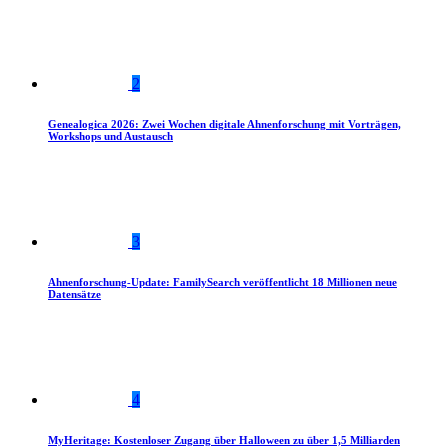
2
Genealogica 2026: Zwei Wochen digitale Ahnenforschung mit Vorträgen,
Workshops und Austausch
3
Ahnenforschung-Update: FamilySearch veröffentlicht 18 Millionen neue
Datensätze
4
MyHeritage: Kostenloser Zugang über Halloween zu über 1,5 Milliarden