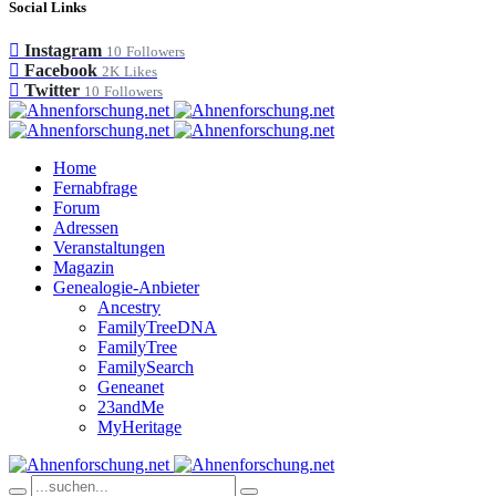
Social Links
Instagram
10
Followers
Facebook
2K
Likes
Twitter
10
Followers
Home
Fernabfrage
Forum
Adressen
Veranstaltungen
Magazin
Genealogie-Anbieter
Ancestry
FamilyTreeDNA
FamilyTree
FamilySearch
Geneanet
23andMe
MyHeritage