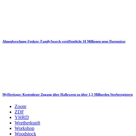
Ahnenforschung-Update: FamilySearch veröffentlicht 18 Millionen neue Datensätze
MyHeritage: Kostenloser Zugang über Halloween zu über 1,5 Milliarden Sterberegistern
Zoom
ZDF
YHRD
Wortherkunft
Workshop
Woodstock