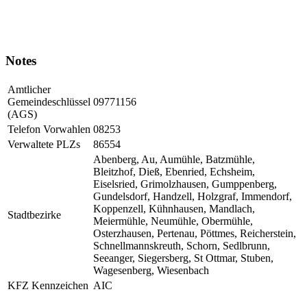
Notes
Amtlicher
Gemeindeschlüssel
09771156
(AGS)
Telefon Vorwahlen
08253
Verwaltete PLZs
86554
Abenberg, Au, Aumühle, Batzmühle,
Bleitzhof, Dieß, Ebenried, Echsheim,
Eiselsried, Grimolzhausen, Gumppenberg,
Gundelsdorf, Handzell, Holzgraf, Immendorf,
Koppenzell, Kühnhausen, Mandlach,
Stadtbezirke
Meiermühle, Neumühle, Obermühle,
Osterzhausen, Pertenau, Pöttmes, Reicherstein,
Schnellmannskreuth, Schorn, Sedlbrunn,
Seeanger, Siegersberg, St Ottmar, Stuben,
Wagesenberg, Wiesenbach
KFZ Kennzeichen
AIC