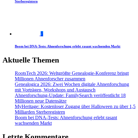
Sterberegistern
5
Boom bei DNA-Tests: Ahnenforschung erlebt rasant wachsenden Markt
Aktuelle Themen
RootsTech 2026: Weltgrößte Genealogie-Konferenz bringt
Millionen Ahnenforscher zusammen
Genealogica 2026: Zwei Wochen digitale Ahnenforschung
mit Vorträgen, Workshops und Austausch
Ahnenforschung-Update: FamilySearch veröffentlicht 18
Millionen neue Datensätze
MyHeritage: Kostenloser Zugang über Halloween zu über 1,5
Milliarden Sterberegistern
Boom bei DNA-Tests: Ahnenforschung erlebt rasant
wachsenden Markt
Letzte Kommentare