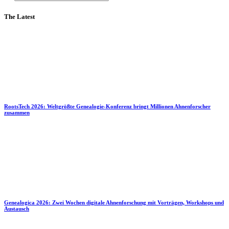
The Latest
RootsTech 2026: Weltgrößte Genealogie-Konferenz bringt Millionen Ahnenforscher
zusammen
Genealogica 2026: Zwei Wochen digitale Ahnenforschung mit Vorträgen, Workshops und
Austausch