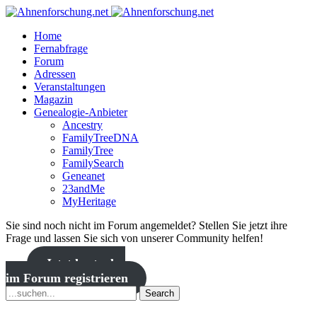
Home
Fernabfrage
Forum
Adressen
Veranstaltungen
Magazin
Genealogie-Anbieter
Ancestry
FamilyTreeDNA
FamilyTree
FamilySearch
Geneanet
23andMe
MyHeritage
Sie sind noch nicht im Forum angemeldet? Stellen Sie jetzt ihre
Frage und lassen Sie sich von unserer Community helfen!
Jetzt kostenlos
im Forum registrieren
Search