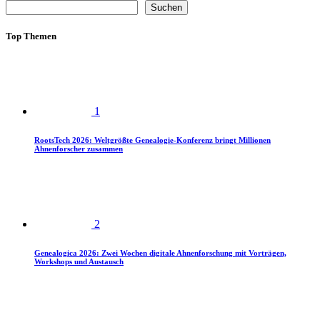
Suchen
Top Themen
1
RootsTech 2026: Weltgrößte Genealogie-Konferenz bringt Millionen
Ahnenforscher zusammen
2
Genealogica 2026: Zwei Wochen digitale Ahnenforschung mit Vorträgen,
Workshops und Austausch