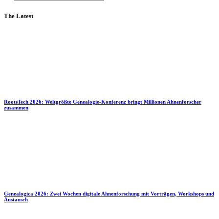
The Latest
RootsTech 2026: Weltgrößte Genealogie-Konferenz bringt Millionen Ahnenforscher
zusammen
Genealogica 2026: Zwei Wochen digitale Ahnenforschung mit Vorträgen, Workshops und
Austausch