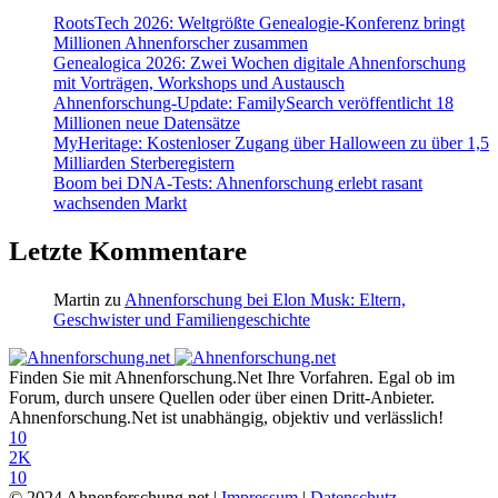
RootsTech 2026: Weltgrößte Genealogie-Konferenz bringt
Millionen Ahnenforscher zusammen
Genealogica 2026: Zwei Wochen digitale Ahnenforschung
mit Vorträgen, Workshops und Austausch
Ahnenforschung-Update: FamilySearch veröffentlicht 18
Millionen neue Datensätze
MyHeritage: Kostenloser Zugang über Halloween zu über 1,5
Milliarden Sterberegistern
Boom bei DNA-Tests: Ahnenforschung erlebt rasant
wachsenden Markt
Letzte Kommentare
Martin
zu
Ahnenforschung bei Elon Musk: Eltern,
Geschwister und Familiengeschichte
Finden Sie mit Ahnenforschung.Net Ihre Vorfahren. Egal ob im
Forum, durch unsere Quellen oder über einen Dritt-Anbieter.
Ahnenforschung.Net ist unabhängig, objektiv und verlässlich!
10
2K
10
© 2024 Ahnenforschung.net |
Impressum
|
Datenschutz