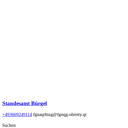
Standesamt Bürgel
+493669249114
fgnaqrfnzg@fgnqg-ohretry.qr
Suchen