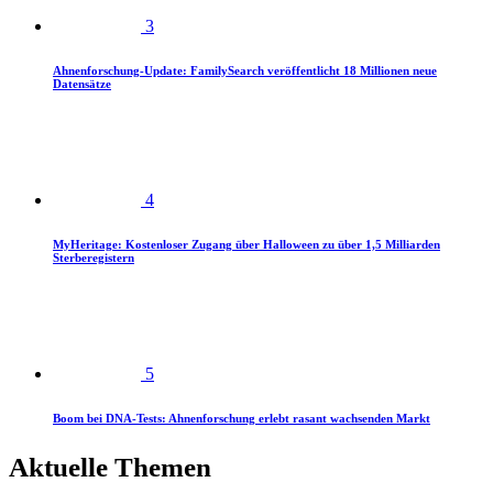
3
Ahnenforschung-Update: FamilySearch veröffentlicht 18 Millionen neue
Datensätze
4
MyHeritage: Kostenloser Zugang über Halloween zu über 1,5 Milliarden
Sterberegistern
5
Boom bei DNA-Tests: Ahnenforschung erlebt rasant wachsenden Markt
Aktuelle Themen