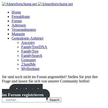
Home
Fernabfrage
Forum
Adressen
Veranstaltungen
Magazin
Genealogie-Anbieter
Ancestry
FamilyTreeDNA
FamilyTree
FamilySearch
Geneanet
23andMe
MyHeritage
Sie sind noch nicht im Forum angemeldet? Stellen Sie jetzt ihre
Frage und lassen Sie sich von unserer Community helfen!
Jetzt kostenlos
im Forum registrieren
Search