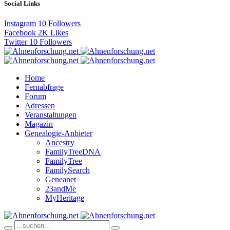
Social Links
Instagram
10
Followers
Facebook
2K
Likes
Twitter
10
Followers
Home
Fernabfrage
Forum
Adressen
Veranstaltungen
Magazin
Genealogie-Anbieter
Ancestry
FamilyTreeDNA
FamilyTree
FamilySearch
Geneanet
23andMe
MyHeritage