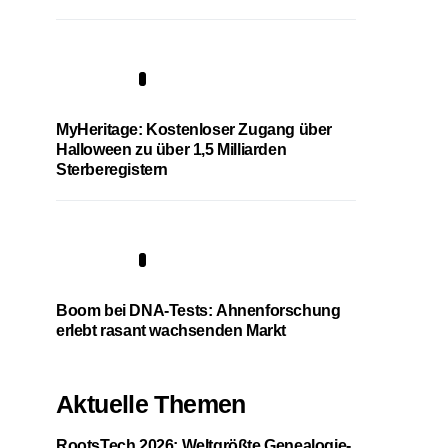
4
MyHeritage: Kostenloser Zugang über
Halloween zu über 1,5 Milliarden
Sterberegistern
5
Boom bei DNA-Tests: Ahnenforschung
erlebt rasant wachsenden Markt
Aktuelle Themen
RootsTech 2026: Weltgrößte Genealogie-