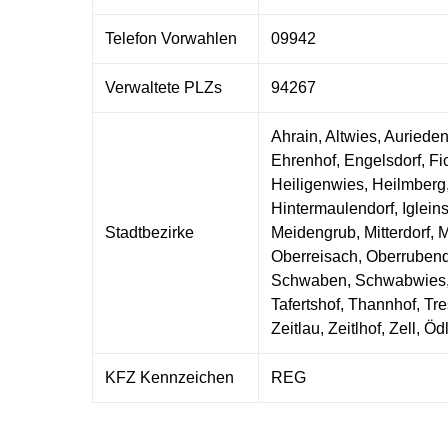
Telefon Vorwahlen
09942
Verwaltete PLZs
94267
Ahrain, Altwies, Auriede
Ehrenhof, Engelsdorf, F
Heiligenwies, Heilmberg
Hintermaulendorf, Igleins
Stadtbezirke
Meidengrub, Mitterdorf
Oberreisach, Oberrubend
Schwaben, Schwabwies, S
Tafertshof, Thannhof, Tre
Zeitlau, Zeitlhof, Zell, Ö
KFZ Kennzeichen
REG