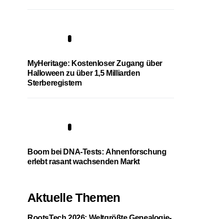
4
MyHeritage: Kostenloser Zugang über
Halloween zu über 1,5 Milliarden
Sterberegistern
5
Boom bei DNA-Tests: Ahnenforschung
erlebt rasant wachsenden Markt
Aktuelle Themen
RootsTech 2026: Weltgrößte Genealogie-