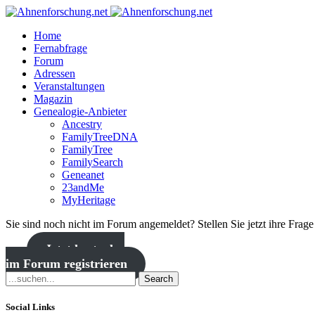
Home
Fernabfrage
Forum
Adressen
Veranstaltungen
Magazin
Genealogie-Anbieter
Ancestry
FamilyTreeDNA
FamilyTree
FamilySearch
Geneanet
23andMe
MyHeritage
Sie sind noch nicht im Forum angemeldet? Stellen Sie jetzt ihre Frag
Jetzt kostenlos
im Forum registrieren
Search
Social Links