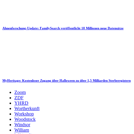
Ahnenforschung-Update: FamilySearch veröffentlicht 18 Millionen neue Datensätze
MyHeritage: Kostenloser Zugang über Halloween zu über 1,5 Milliarden Sterberegistern
Zoom
ZDF
YHRD
Wortherkunft
Workshop
Woodstock
Windsor
William