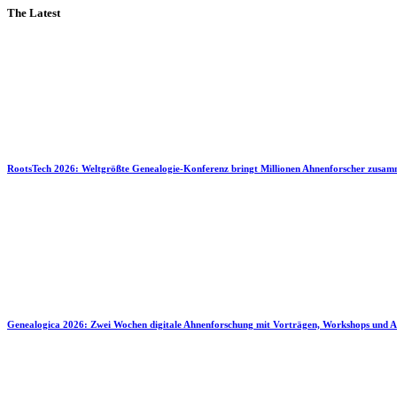
The Latest
RootsTech 2026: Weltgrößte Genealogie-Konferenz bringt Millionen Ahnenforscher zusa
Genealogica 2026: Zwei Wochen digitale Ahnenforschung mit Vorträgen, Workshops und A