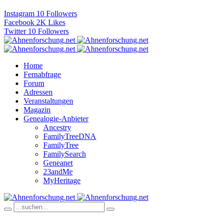
Instagram
10
Followers
Facebook
2K
Likes
Twitter
10
Followers
Home
Fernabfrage
Forum
Adressen
Veranstaltungen
Magazin
Genealogie-Anbieter
Ancestry
FamilyTreeDNA
FamilyTree
FamilySearch
Geneanet
23andMe
MyHeritage