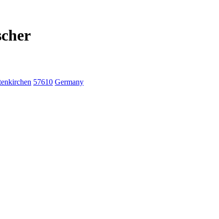
scher
tenkirchen
57610
Germany