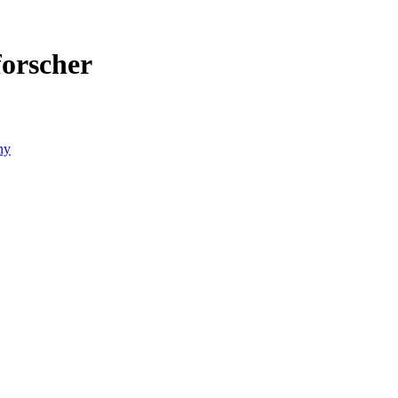
orscher
ny