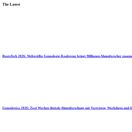
The Latest
RootsTech 2026: Weltgrößte Genealogie-Konferenz bringt Millionen Ahnenforscher zusa
Genealogica 2026: Zwei Wochen digitale Ahnenforschung mit Vorträgen, Workshops und A