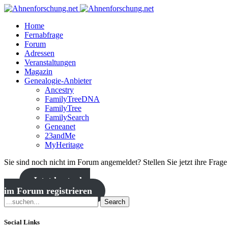
Home
Fernabfrage
Forum
Adressen
Veranstaltungen
Magazin
Genealogie-Anbieter
Ancestry
FamilyTreeDNA
FamilyTree
FamilySearch
Geneanet
23andMe
MyHeritage
Sie sind noch nicht im Forum angemeldet? Stellen Sie jetzt ihre Frag
Jetzt kostenlos
im Forum registrieren
Search
Social Links