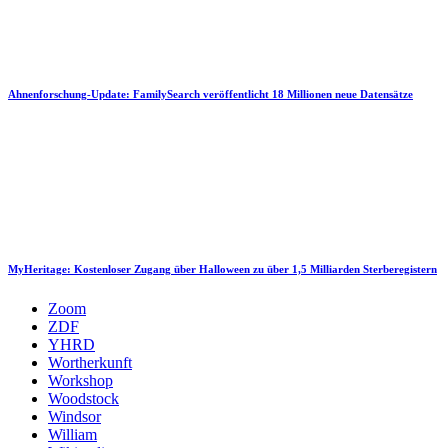
Ahnenforschung-Update: FamilySearch veröffentlicht 18 Millionen neue Datensätze
MyHeritage: Kostenloser Zugang über Halloween zu über 1,5 Milliarden Sterberegistern
Zoom
ZDF
YHRD
Wortherkunft
Workshop
Woodstock
Windsor
William