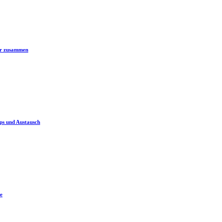
er zusammen
ps und Austausch
e