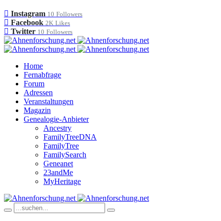
Instagram
10
Followers
Facebook
2K
Likes
Twitter
10
Followers
Home
Fernabfrage
Forum
Adressen
Veranstaltungen
Magazin
Genealogie-Anbieter
Ancestry
FamilyTreeDNA
FamilyTree
FamilySearch
Geneanet
23andMe
MyHeritage