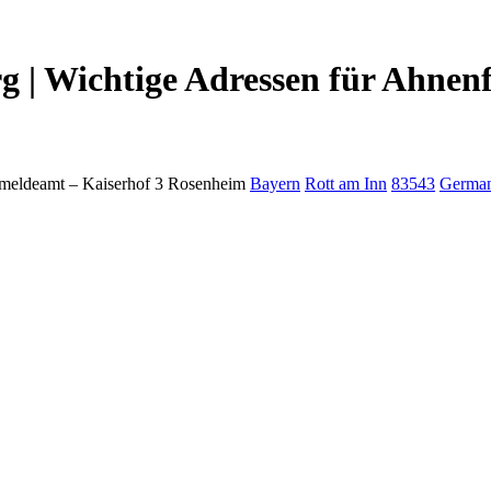
| Wichtige Adressen für Ahnenf
meldeamt –
Kaiserhof 3
Rosenheim
Bayern
Rott am Inn
83543
Germa