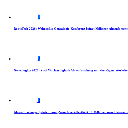
1
RootsTech 2026: Weltgrößte Genealogie-Konferenz bringt Millionen Ahnenforsch
2
Genealogica 2026: Zwei Wochen digitale Ahnenforschung mit Vorträgen, Worksho
3
Ahnenforschung-Update: FamilySearch veröffentlicht 18 Millionen neue Datensätz