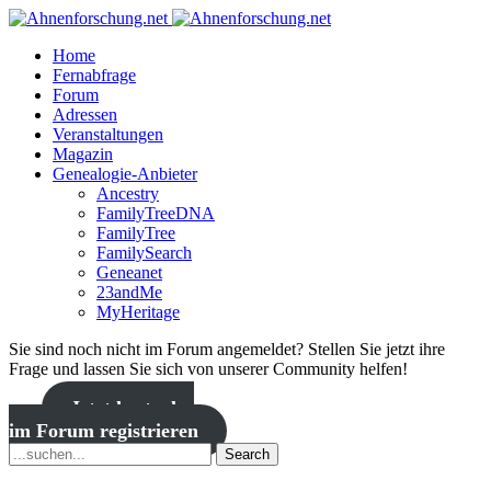
Home
Fernabfrage
Forum
Adressen
Veranstaltungen
Magazin
Genealogie-Anbieter
Ancestry
FamilyTreeDNA
FamilyTree
FamilySearch
Geneanet
23andMe
MyHeritage
Sie sind noch nicht im Forum angemeldet? Stellen Sie jetzt ihre
Frage und lassen Sie sich von unserer Community helfen!
Jetzt kostenlos
im Forum registrieren
Search