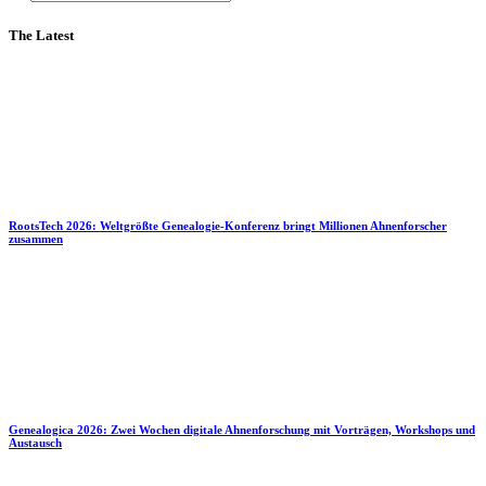
The Latest
RootsTech 2026: Weltgrößte Genealogie-Konferenz bringt Millionen Ahnenforscher
zusammen
Genealogica 2026: Zwei Wochen digitale Ahnenforschung mit Vorträgen, Workshops und
Austausch