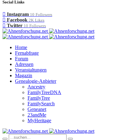
Social Links
Instagram
10
Followers
Facebook
2K
Likes
Twitter
10
Followers
Home
Fernabfrage
Forum
Adressen
Veranstaltungen
Magazin
Genealogie-Anbieter
Ancestry
FamilyTreeDNA
FamilyTree
FamilySearch
Geneanet
23andMe
MyHeritage