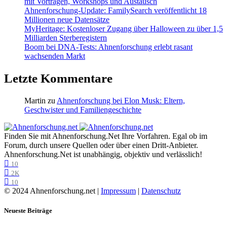
mit Vorträgen, Workshops und Austausch
Ahnenforschung-Update: FamilySearch veröffentlicht 18
Millionen neue Datensätze
MyHeritage: Kostenloser Zugang über Halloween zu über 1,5
Milliarden Sterberegistern
Boom bei DNA-Tests: Ahnenforschung erlebt rasant
wachsenden Markt
Letzte Kommentare
Martin
zu
Ahnenforschung bei Elon Musk: Eltern,
Geschwister und Familiengeschichte
Finden Sie mit Ahnenforschung.Net Ihre Vorfahren. Egal ob im
Forum, durch unsere Quellen oder über einen Dritt-Anbieter.
Ahnenforschung.Net ist unabhängig, objektiv und verlässlich!
10
2K
10
© 2024 Ahnenforschung.net |
Impressum
|
Datenschutz
Neueste Beiträge