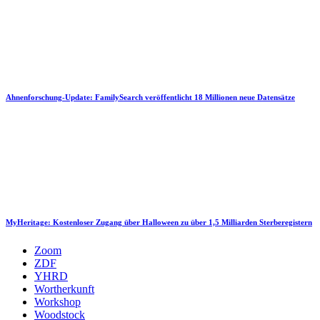
Ahnenforschung-Update: FamilySearch veröffentlicht 18 Millionen neue Datensätze
MyHeritage: Kostenloser Zugang über Halloween zu über 1,5 Milliarden Sterberegistern
Zoom
ZDF
YHRD
Wortherkunft
Workshop
Woodstock