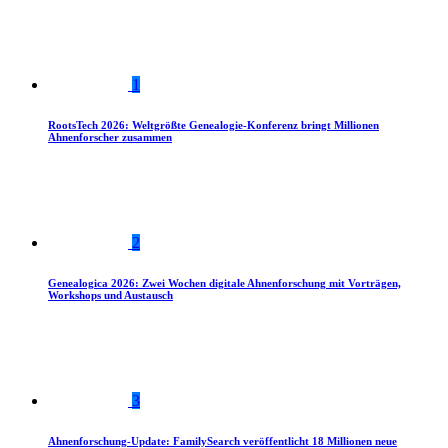
1
RootsTech 2026: Weltgrößte Genealogie-Konferenz bringt Millionen
Ahnenforscher zusammen
2
Genealogica 2026: Zwei Wochen digitale Ahnenforschung mit Vorträgen,
Workshops und Austausch
3
Ahnenforschung-Update: FamilySearch veröffentlicht 18 Millionen neue