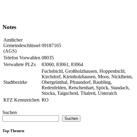
Notes
Amtlicher
Gemeindeschlüssel
09187165
(AGS)
Telefon Vorwahlen
08035
Verwaltete PLZs
83060, 83061, 83064
Fuchsbichl, Großholzhausen, Hoppenbichl,
Kirchdorf, Kleinholzhausen, Moos, Nicklheim,
Stadtbezirke
Obergrünthal, Pfraundorf, Raubling,
Redenfelden, Reischenhart, Spöck, Staudach,
Stocka, Taigscheid, Thalreit, Unteraich
KFZ Kennzeichen
RO
Suchen
Suchen
Top Themen