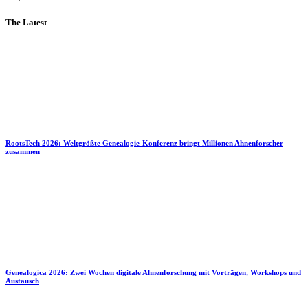
The Latest
RootsTech 2026: Weltgrößte Genealogie-Konferenz bringt Millionen Ahnenforscher
zusammen
Genealogica 2026: Zwei Wochen digitale Ahnenforschung mit Vorträgen, Workshops und
Austausch