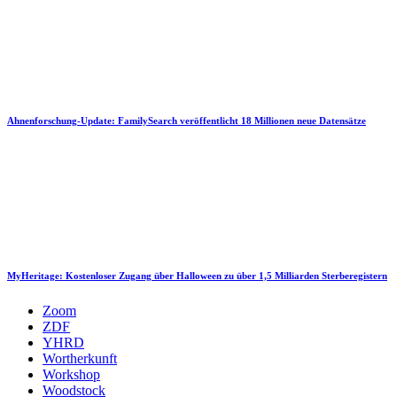
Ahnenforschung-Update: FamilySearch veröffentlicht 18 Millionen neue Datensätze
MyHeritage: Kostenloser Zugang über Halloween zu über 1,5 Milliarden Sterberegistern
Zoom
ZDF
YHRD
Wortherkunft
Workshop
Woodstock