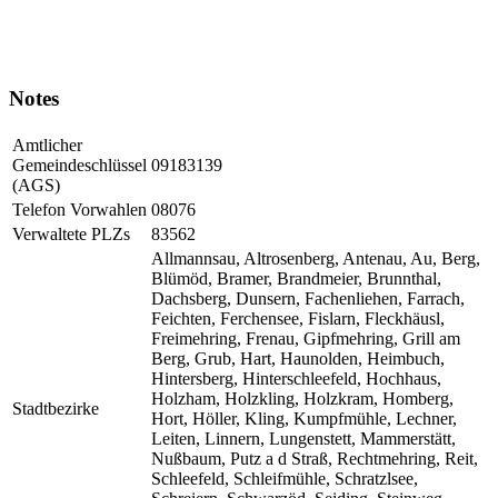
Notes
Amtlicher
Gemeindeschlüssel
09183139
(AGS)
Telefon Vorwahlen
08076
Verwaltete PLZs
83562
Allmannsau, Altrosenberg, Antenau, Au, Berg,
Blümöd, Bramer, Brandmeier, Brunnthal,
Dachsberg, Dunsern, Fachenliehen, Farrach,
Feichten, Ferchensee, Fislarn, Fleckhäusl,
Freimehring, Frenau, Gipfmehring, Grill am
Berg, Grub, Hart, Haunolden, Heimbuch,
Hintersberg, Hinterschleefeld, Hochhaus,
Holzham, Holzkling, Holzkram, Homberg,
Stadtbezirke
Hort, Höller, Kling, Kumpfmühle, Lechner,
Leiten, Linnern, Lungenstett, Mammerstätt,
Nußbaum, Putz a d Straß, Rechtmehring, Reit,
Schleefeld, Schleifmühle, Schratzlsee,