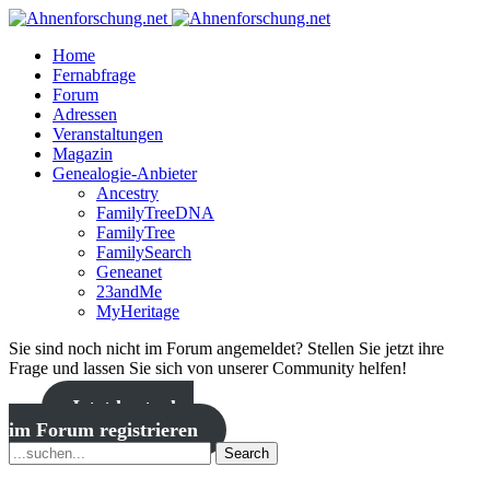
Home
Fernabfrage
Forum
Adressen
Veranstaltungen
Magazin
Genealogie-Anbieter
Ancestry
FamilyTreeDNA
FamilyTree
FamilySearch
Geneanet
23andMe
MyHeritage
Sie sind noch nicht im Forum angemeldet? Stellen Sie jetzt ihre
Frage und lassen Sie sich von unserer Community helfen!
Jetzt kostenlos
im Forum registrieren
Search