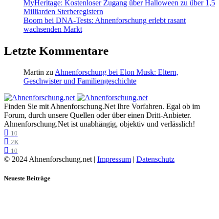
MyHeritage: Kostenloser Zugang über Halloween zu über 1,5
Milliarden Sterberegistern
Boom bei DNA-Tests: Ahnenforschung erlebt rasant
wachsenden Markt
Letzte Kommentare
Martin
zu
Ahnenforschung bei Elon Musk: Eltern,
Geschwister und Familiengeschichte
Finden Sie mit Ahnenforschung.Net Ihre Vorfahren. Egal ob im
Forum, durch unsere Quellen oder über einen Dritt-Anbieter.
Ahnenforschung.Net ist unabhängig, objektiv und verlässlich!
10
2K
10
© 2024 Ahnenforschung.net |
Impressum
|
Datenschutz
Neueste Beiträge