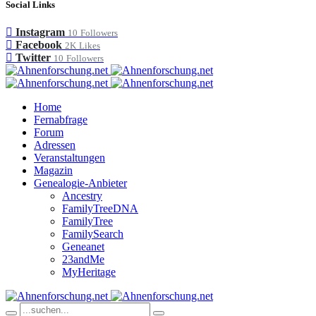
Social Links
Instagram
10
Followers
Facebook
2K
Likes
Twitter
10
Followers
Home
Fernabfrage
Forum
Adressen
Veranstaltungen
Magazin
Genealogie-Anbieter
Ancestry
FamilyTreeDNA
FamilyTree
FamilySearch
Geneanet
23andMe
MyHeritage