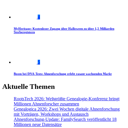
4
MyHeritage: Kostenloser Zugang über Halloween zu über 1,5 Milliarden
Sterberegistern
5
Boom bei DNA-Tests: Ahnenforschung erlebt rasant wachsenden Markt
Aktuelle Themen
RootsTech 2026: Weltgrößte Genealogie-Konferenz bringt
Millionen Ahnenforscher zusammen
Genealogica 2026: Zwei Wochen digitale Ahnenforschung
mit Vorträgen, Workshops und Austausch
Ahnenforschung-Update: FamilySearch veröffentlicht 18
Millionen neue Datensätze