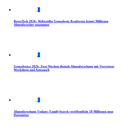
1
RootsTech 2026: Weltgrößte Genealogie-Konferenz bringt Millionen
Ahnenforscher zusammen
2
Genealogica 2026: Zwei Wochen digitale Ahnenforschung mit Vorträgen,
Workshops und Austausch
3
Ahnenforschung-Update: FamilySearch veröffentlicht 18 Millionen neue
Datensätze