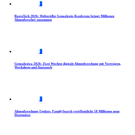
1
RootsTech 2026: Weltgrößte Genealogie-Konferenz bringt Millionen
Ahnenforscher zusammen
2
Genealogica 2026: Zwei Wochen digitale Ahnenforschung mit Vorträgen,
Workshops und Austausch
3
Ahnenforschung-Update: FamilySearch veröffentlicht 18 Millionen neue
Datensätze