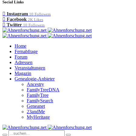
Social Links
Instagram
10
Followers
Facebook
2K
Likes
Twitter
10
Followers
Home
Fernabfrage
Forum
Adressen
Veranstaltungen
Magazin
Genealogie-Anbieter
Ancestry
FamilyTreeDNA
FamilyTree
FamilySearch
Geneanet
23andMe
MyHeritage