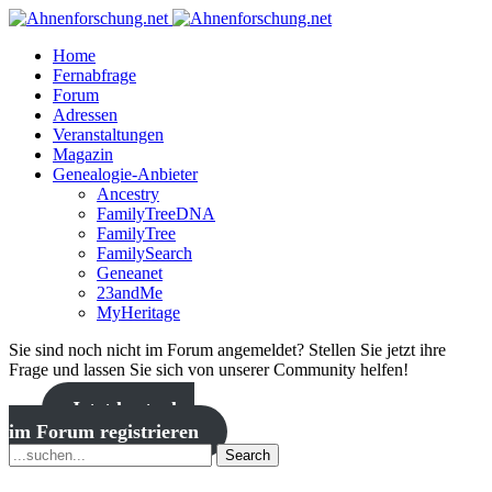
Home
Fernabfrage
Forum
Adressen
Veranstaltungen
Magazin
Genealogie-Anbieter
Ancestry
FamilyTreeDNA
FamilyTree
FamilySearch
Geneanet
23andMe
MyHeritage
Sie sind noch nicht im Forum angemeldet? Stellen Sie jetzt ihre
Frage und lassen Sie sich von unserer Community helfen!
Jetzt kostenlos
im Forum registrieren
Search