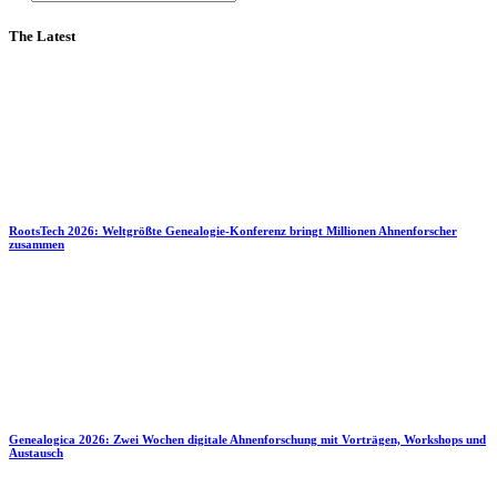
The Latest
RootsTech 2026: Weltgrößte Genealogie-Konferenz bringt Millionen Ahnenforscher
zusammen
Genealogica 2026: Zwei Wochen digitale Ahnenforschung mit Vorträgen, Workshops und
Austausch