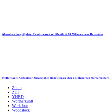
Ahnenforschung-Update: FamilySearch veröffentlicht 18 Millionen neue Datensätze
MyHeritage: Kostenloser Zugang über Halloween zu über 1,5 Milliarden Sterberegistern
Zoom
ZDF
YHRD
Wortherkunft
Workshop
Woodstock