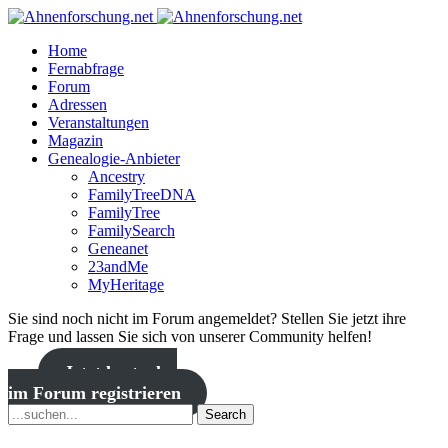
Home
Fernabfrage
Forum
Adressen
Veranstaltungen
Magazin
Genealogie-Anbieter
Ancestry
FamilyTreeDNA
FamilyTree
FamilySearch
Geneanet
23andMe
MyHeritage
Sie sind noch nicht im Forum angemeldet? Stellen Sie jetzt ihre
Frage und lassen Sie sich von unserer Community helfen!
Jetzt kostenlos
im Forum registrieren
Search