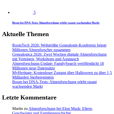
5
Boom bei DNA-Tests: Ahnenforschung erlebt rasant wachsenden Markt
Aktuelle Themen
RootsTech 2026: Weltgrößte Genealogie-Konferenz bringt
Millionen Ahnenforscher zusammen
Genealogica 2026: Zwei Wochen digitale Ahnenforschung
mit Vorträgen, Workshops und Austausch
Ahnenforschung-Update: FamilySearch veröffentlicht 18
Millionen neue Datensätze
MyHeritage: Kostenloser Zugang über Halloween zu über 1,5
Milliarden Sterberegistern
Boom bei DNA-Tests: Ahnenforschung erlebt rasant
wachsenden Markt
Letzte Kommentare
Martin
zu
Ahnenforschung bei Elon Musk: Eltern,
Geschwister und Familiengeschichte