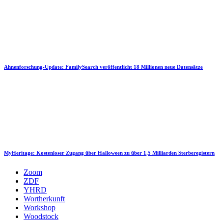
Ahnenforschung-Update: FamilySearch veröffentlicht 18 Millionen neue Datensätze
MyHeritage: Kostenloser Zugang über Halloween zu über 1,5 Milliarden Sterberegistern
Zoom
ZDF
YHRD
Wortherkunft
Workshop
Woodstock