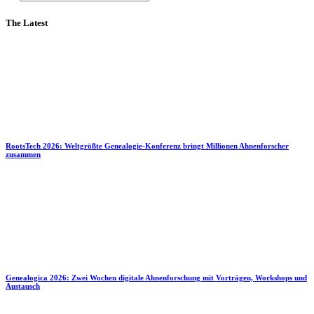
The Latest
RootsTech 2026: Weltgrößte Genealogie-Konferenz bringt Millionen Ahnenforscher
zusammen
Genealogica 2026: Zwei Wochen digitale Ahnenforschung mit Vorträgen, Workshops und
Austausch