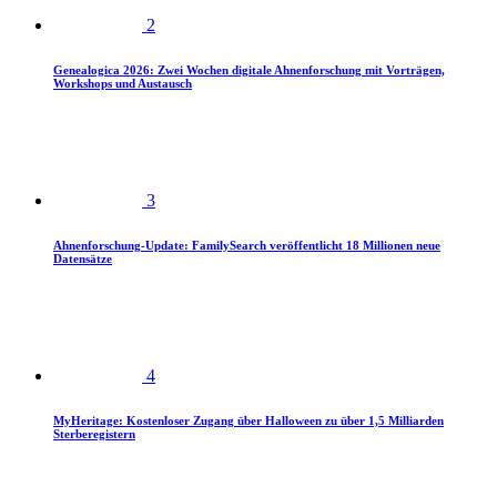
2
Genealogica 2026: Zwei Wochen digitale Ahnenforschung mit Vorträgen,
Workshops und Austausch
3
Ahnenforschung-Update: FamilySearch veröffentlicht 18 Millionen neue
Datensätze
4
MyHeritage: Kostenloser Zugang über Halloween zu über 1,5 Milliarden
Sterberegistern