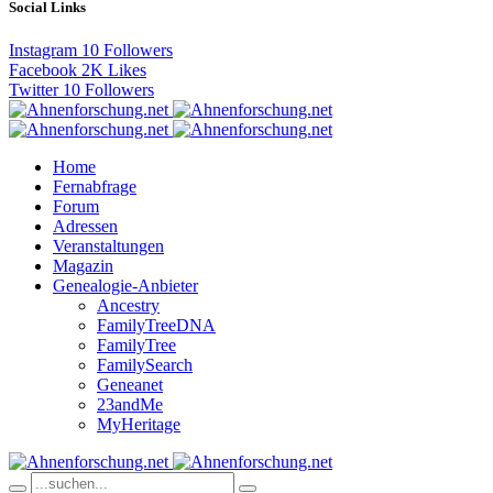
Social Links
Instagram
10
Followers
Facebook
2K
Likes
Twitter
10
Followers
Home
Fernabfrage
Forum
Adressen
Veranstaltungen
Magazin
Genealogie-Anbieter
Ancestry
FamilyTreeDNA
FamilyTree
FamilySearch
Geneanet
23andMe
MyHeritage