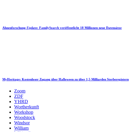
Ahnenforschung-Update: FamilySearch veröffentlicht 18 Millionen neue Datensätze
MyHeritage: Kostenloser Zugang über Halloween zu über 1,5 Milliarden Sterberegistern
Zoom
ZDF
YHRD
Wortherkunft
Workshop
Woodstock
Windsor
William