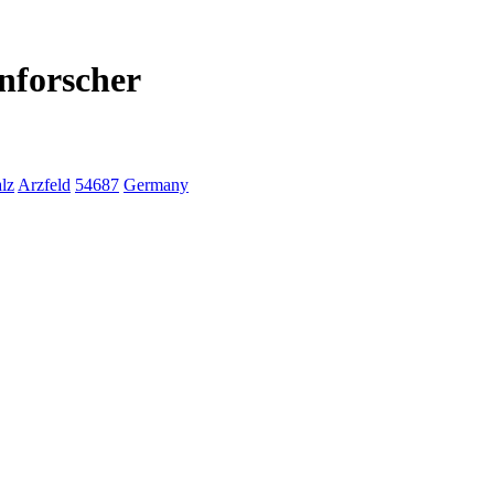
nforscher
lz
Arzfeld
54687
Germany