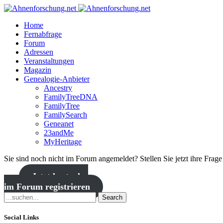
Home
Fernabfrage
Forum
Adressen
Veranstaltungen
Magazin
Genealogie-Anbieter
Ancestry
FamilyTreeDNA
FamilyTree
FamilySearch
Geneanet
23andMe
MyHeritage
Sie sind noch nicht im Forum angemeldet? Stellen Sie jetzt ihre Frag
Jetzt kostenlos
im Forum registrieren
Search
Social Links