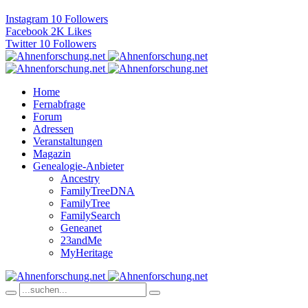
Instagram
10
Followers
Facebook
2K
Likes
Twitter
10
Followers
Home
Fernabfrage
Forum
Adressen
Veranstaltungen
Magazin
Genealogie-Anbieter
Ancestry
FamilyTreeDNA
FamilyTree
FamilySearch
Geneanet
23andMe
MyHeritage