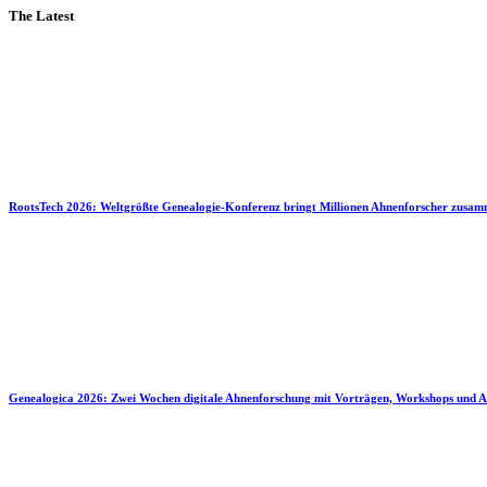
The Latest
RootsTech 2026: Weltgrößte Genealogie-Konferenz bringt Millionen Ahnenforscher zusa
Genealogica 2026: Zwei Wochen digitale Ahnenforschung mit Vorträgen, Workshops und A