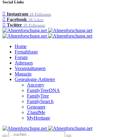
Social Links
Instagram
10
Followers
Facebook
2K
Likes
Twitter
10
Followers
Home
Fernabfrage
Forum
Adressen
Veranstaltungen
Magazin
Genealogie-Anbieter
Ancestry
FamilyTreeDNA
FamilyTree
FamilySearch
Geneanet
23andMe
MyHeritage