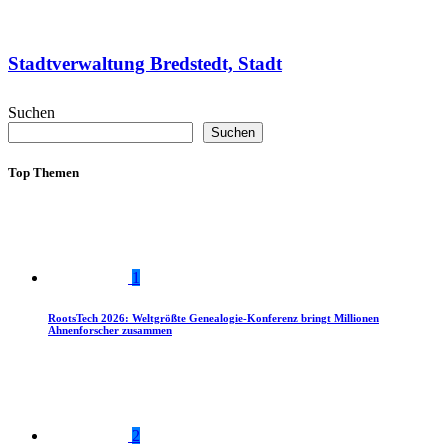
Stadtverwaltung Bredstedt, Stadt
Suchen
Suchen
Top Themen
1
RootsTech 2026: Weltgrößte Genealogie-Konferenz bringt Millionen
Ahnenforscher zusammen
2