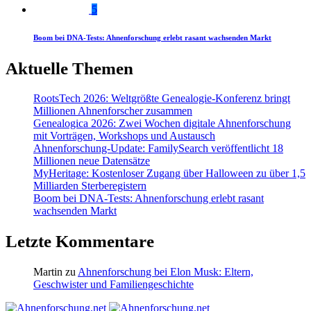
5
Boom bei DNA-Tests: Ahnenforschung erlebt rasant wachsenden Markt
Aktuelle Themen
RootsTech 2026: Weltgrößte Genealogie-Konferenz bringt
Millionen Ahnenforscher zusammen
Genealogica 2026: Zwei Wochen digitale Ahnenforschung
mit Vorträgen, Workshops und Austausch
Ahnenforschung-Update: FamilySearch veröffentlicht 18
Millionen neue Datensätze
MyHeritage: Kostenloser Zugang über Halloween zu über 1,5
Milliarden Sterberegistern
Boom bei DNA-Tests: Ahnenforschung erlebt rasant
wachsenden Markt
Letzte Kommentare
Martin
zu
Ahnenforschung bei Elon Musk: Eltern,
Geschwister und Familiengeschichte