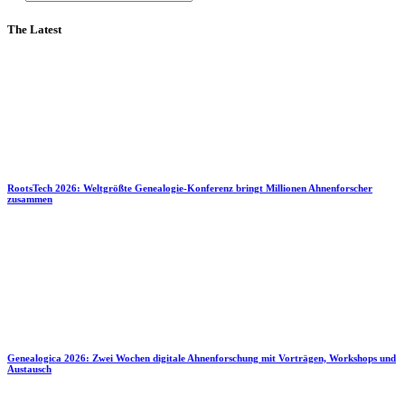
The Latest
RootsTech 2026: Weltgrößte Genealogie-Konferenz bringt Millionen Ahnenforscher
zusammen
Genealogica 2026: Zwei Wochen digitale Ahnenforschung mit Vorträgen, Workshops und
Austausch