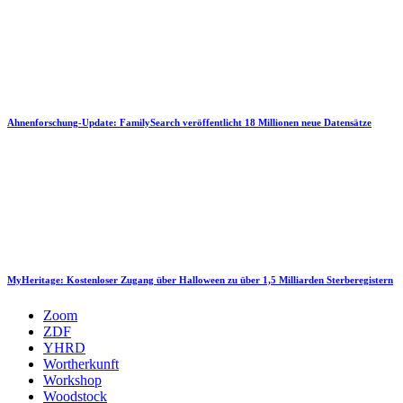
Ahnenforschung-Update: FamilySearch veröffentlicht 18 Millionen neue Datensätze
MyHeritage: Kostenloser Zugang über Halloween zu über 1,5 Milliarden Sterberegistern
Zoom
ZDF
YHRD
Wortherkunft
Workshop
Woodstock