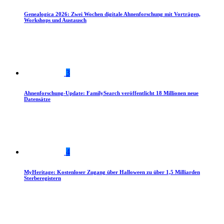
Genealogica 2026: Zwei Wochen digitale Ahnenforschung mit Vorträgen,
Workshops und Austausch
3
Ahnenforschung-Update: FamilySearch veröffentlicht 18 Millionen neue
Datensätze
4
MyHeritage: Kostenloser Zugang über Halloween zu über 1,5 Milliarden
Sterberegistern