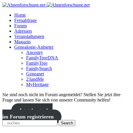
Home
Fernabfrage
Forum
Adressen
Veranstaltungen
Magazin
Genealogie-Anbieter
Ancestry
FamilyTreeDNA
FamilyTree
FamilySearch
Geneanet
23andMe
MyHeritage
Sie sind noch nicht im Forum angemeldet? Stellen Sie jetzt ihre
Frage und lassen Sie sich von unserer Community helfen!
Jetzt kostenlos
im Forum registrieren
Search