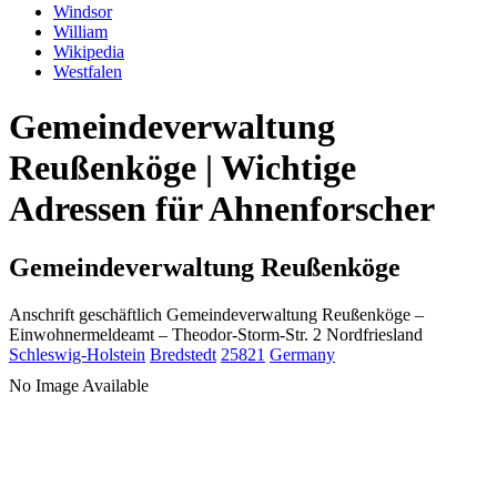
Windsor
William
Wikipedia
Westfalen
Gemeindeverwaltung
Reußenköge | Wichtige
Adressen für Ahnenforscher
Gemeindeverwaltung Reußenköge
Anschrift geschäftlich
Gemeindeverwaltung Reußenköge
–
Einwohnermeldeamt –
Theodor-Storm-Str. 2
Nordfriesland
Schleswig-Holstein
Bredstedt
25821
Germany
No Image Available