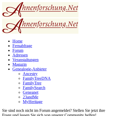
Home
Fernabfrage
Forum
Adressen
Veranstaltungen
Magazin
Genealogie-Anbieter
Ancestry
FamilyTreeDNA
FamilyTree
FamilySearch
Geneanet
23andMe
MyHeritage
Sie sind noch nicht im Forum angemeldet? Stellen Sie jetzt ihre
Frage und lassen Sie sich von unserer Community helfen!