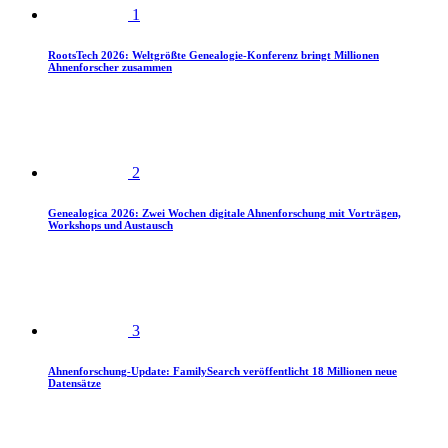
1
RootsTech 2026: Weltgrößte Genealogie-Konferenz bringt Millionen
Ahnenforscher zusammen
2
Genealogica 2026: Zwei Wochen digitale Ahnenforschung mit Vorträgen,
Workshops und Austausch
3
Ahnenforschung-Update: FamilySearch veröffentlicht 18 Millionen neue
Datensätze