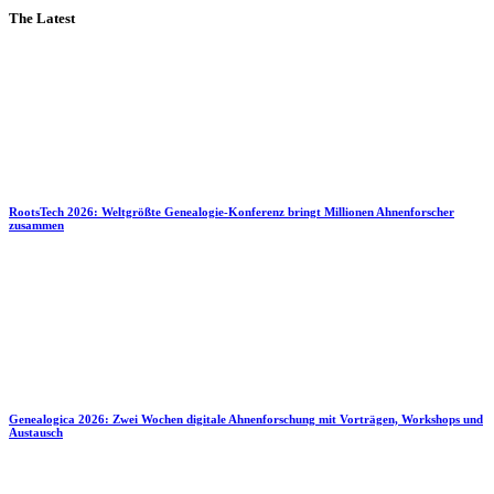
The Latest
RootsTech 2026: Weltgrößte Genealogie-Konferenz bringt Millionen Ahnenforscher
zusammen
Genealogica 2026: Zwei Wochen digitale Ahnenforschung mit Vorträgen, Workshops und
Austausch