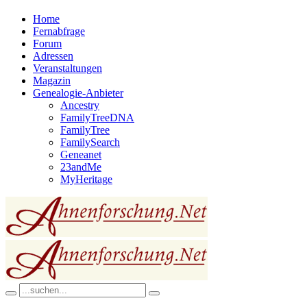
Home
Fernabfrage
Forum
Adressen
Veranstaltungen
Magazin
Genealogie-Anbieter
Ancestry
FamilyTreeDNA
FamilyTree
FamilySearch
Geneanet
23andMe
MyHeritage