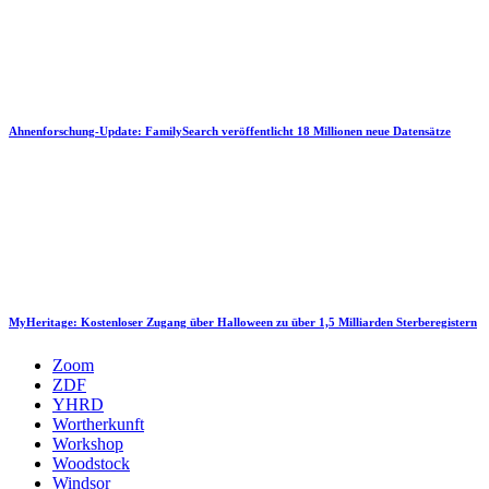
Ahnenforschung-Update: FamilySearch veröffentlicht 18 Millionen neue Datensätze
MyHeritage: Kostenloser Zugang über Halloween zu über 1,5 Milliarden Sterberegistern
Zoom
ZDF
YHRD
Wortherkunft
Workshop
Woodstock
Windsor