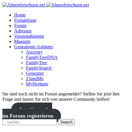
Home
Fernabfrage
Forum
Adressen
Veranstaltungen
Magazin
Genealogie-Anbieter
Ancestry
FamilyTreeDNA
FamilyTree
FamilySearch
Geneanet
23andMe
MyHeritage
Sie sind noch nicht im Forum angemeldet? Stellen Sie jetzt ihre
Frage und lassen Sie sich von unserer Community helfen!
Jetzt kostenlos
im Forum registrieren
Search