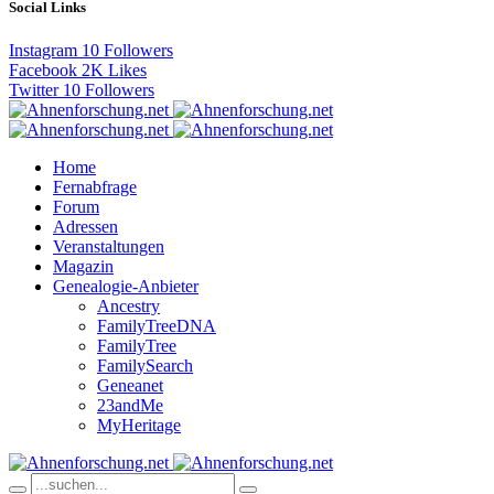
Social Links
Instagram
10
Followers
Facebook
2K
Likes
Twitter
10
Followers
Home
Fernabfrage
Forum
Adressen
Veranstaltungen
Magazin
Genealogie-Anbieter
Ancestry
FamilyTreeDNA
FamilyTree
FamilySearch
Geneanet
23andMe
MyHeritage