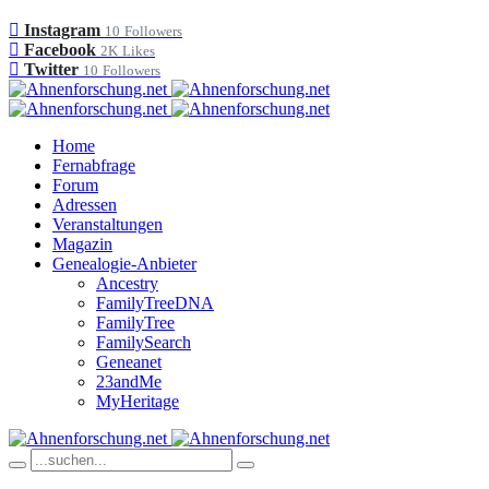
Instagram
10
Followers
Facebook
2K
Likes
Twitter
10
Followers
Home
Fernabfrage
Forum
Adressen
Veranstaltungen
Magazin
Genealogie-Anbieter
Ancestry
FamilyTreeDNA
FamilyTree
FamilySearch
Geneanet
23andMe
MyHeritage