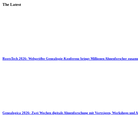
The Latest
RootsTech 2026: Weltgrößte Genealogie-Konferenz bringt Millionen Ahnenforscher zusa
Genealogica 2026: Zwei Wochen digitale Ahnenforschung mit Vorträgen, Workshops und A