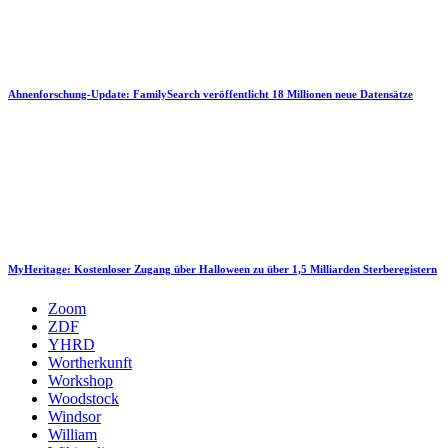
Ahnenforschung-Update: FamilySearch veröffentlicht 18 Millionen neue Datensätze
MyHeritage: Kostenloser Zugang über Halloween zu über 1,5 Milliarden Sterberegistern
Zoom
ZDF
YHRD
Wortherkunft
Workshop
Woodstock
Windsor
William