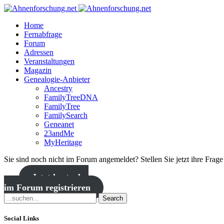
Home
Fernabfrage
Forum
Adressen
Veranstaltungen
Magazin
Genealogie-Anbieter
Ancestry
FamilyTreeDNA
FamilyTree
FamilySearch
Geneanet
23andMe
MyHeritage
Sie sind noch nicht im Forum angemeldet? Stellen Sie jetzt ihre Frag
Jetzt kostenlos
im Forum registrieren
Search
Social Links