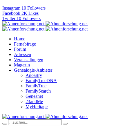
Instagram
10
Followers
Facebook
2K
Likes
Twitter
10
Followers
Home
Fernabfrage
Forum
Adressen
Veranstaltungen
Magazin
Genealogie-Anbieter
Ancestry
FamilyTreeDNA
FamilyTree
FamilySearch
Geneanet
23andMe
MyHeritage