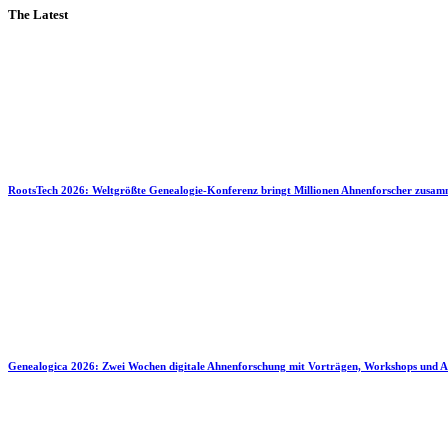
The Latest
RootsTech 2026: Weltgrößte Genealogie-Konferenz bringt Millionen Ahnenforscher zusa
Genealogica 2026: Zwei Wochen digitale Ahnenforschung mit Vorträgen, Workshops und A