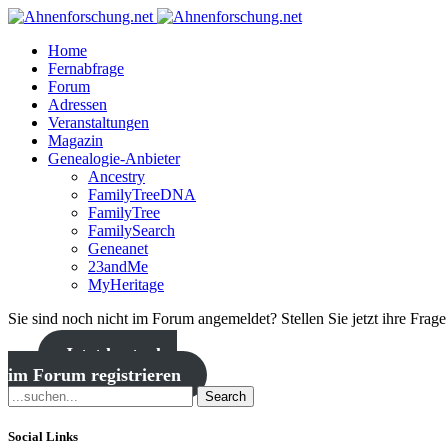
Home
Fernabfrage
Forum
Adressen
Veranstaltungen
Magazin
Genealogie-Anbieter
Ancestry
FamilyTreeDNA
FamilyTree
FamilySearch
Geneanet
23andMe
MyHeritage
Sie sind noch nicht im Forum angemeldet? Stellen Sie jetzt ihre Frag
Jetzt kostenlos
im Forum registrieren
Search
Social Links