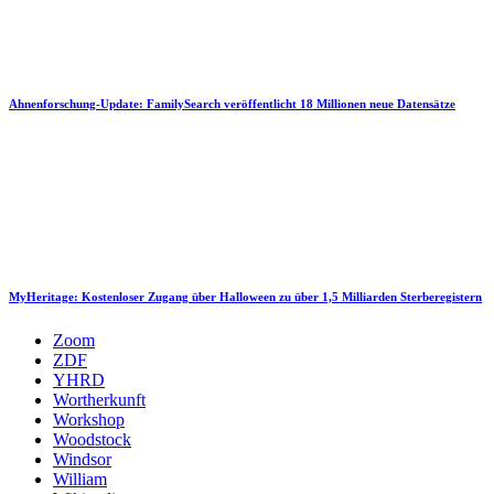
Ahnenforschung-Update: FamilySearch veröffentlicht 18 Millionen neue Datensätze
MyHeritage: Kostenloser Zugang über Halloween zu über 1,5 Milliarden Sterberegistern
Zoom
ZDF
YHRD
Wortherkunft
Workshop
Woodstock
Windsor
William